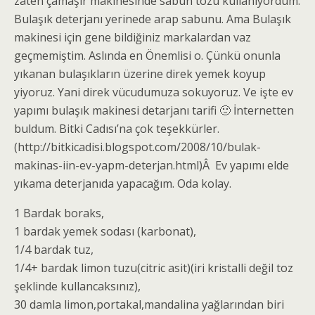
zaten çamaşır makinesinde sabun tozu kullanıyordum.
Bulaşık deterjanı yerinede arap sabunu. Ama Bulaşık
makinesi için gene bildiğiniz markalardan vaz
geçmemiştim. Aslında en Önemlisi o. Çünkü onunla
yıkanan bulaşıkların üzerine direk yemek koyup
yiyoruz. Yani direk vücudumuza sokuyoruz. Ve işte ev
yapımı bulaşık makinesi detarjanı tarifi 🙂 İnternetten
buldum. Bitki Cadısı’na çok teşekkürler.
(http://bitkicadisi.blogspot.com/2008/10/bulak-
makinas-iin-ev-yapm-deterjan.html)Â Ev yapımı elde
yıkama deterjanıda yapacağım. Oda kolay.
1 Bardak boraks,
1 bardak yemek sodası (karbonat),
1/4 bardak tuz,
1/4+ bardak limon tuzu(citric asit)(iri kristalli değil toz
şeklinde kullancaksınız),
30 damla limon,portakal,mandalina yağlarından biri