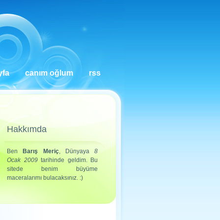
yfa
canım oğlum
rss
Hakkımda
Ben
Barış Meriç
, Dünyaya
8
Ocak 2009
tarihinde geldim. Bu
sitede benim büyüme
maceralarımı bulacaksınız. :)