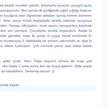
a kesildi müzikler çalındı, balonlarla oynandı, paraşüt açılıp
rganizasyondu. Ben içeriye ilk girdiğimde çığlık çığlığa bağıran
eni kucağına alan Öğretmen abladan ayrılıp hemen annemin
dım. Ama sonra müzik başlayıpda etrafta balonlar uçuşunca
ttim. Pastayı alkışladım, tünel oyunu oynayanlara katılmak
nem izin vermedi. Çocuklarla etrafta koşturdum. Arada bi
emde genelde neşe ile gülüp el çırpıp kendi etrafımda fır
en bırakmayıp 5 dakkikada bir annem yakınımda mı diye bi
nra tekrar kudurdum. Çok sürmedi yarım saat kadar kaldık
çok güler yüzlü. Hem Tolga dayımın annesi de orayı çok
. Her halde 1 sene sonra ben de oraya giderim. Belki arada
 da katılabilirim. Denemiş olurum :))
rumlar kapalı
eş
ceramız
n