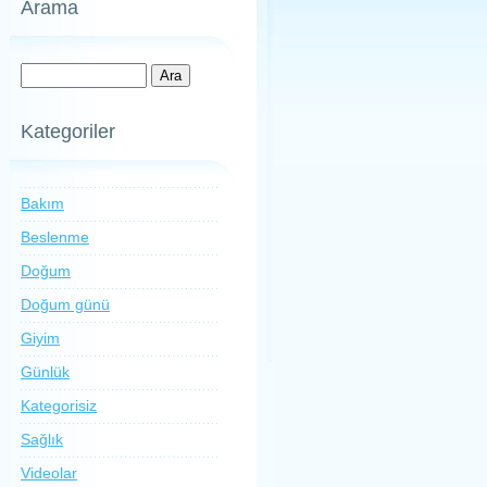
Arama
Kategoriler
Bakım
Beslenme
Doğum
Doğum günü
Giyim
Günlük
Kategorisiz
Sağlık
Videolar