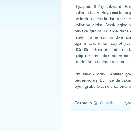
3 yaşında 6-7 çocuk vardı. Past
sallandı falan. Baya cici bir o
abilerden accık korktum ve b
kollarına gittim. Accık ağla
havaya girdim. Müzikle dans e
istedim ama ezilirim diye an
ağzım açık onları seyrettiys
dÖndüm. Gene de tedbiri eld
gidip dizlerine dokundum so
orada. Ama eğlendim canım.
Biz sevdik orayı. Ablalar 
beğeniyoruş. Evimize de yakın
oyun grubu falan olursa onlara
ilk
Posted in
Günlük
yo
kr
ma
içi