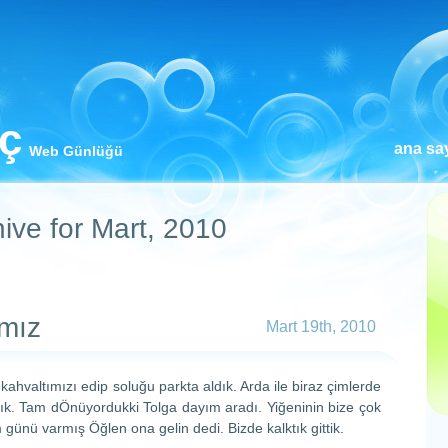
iç
ana sa
Web Günlüğü
ive for Mart, 2010
amız
Mart 19th, 2010
ahvaltımızı edip soluğu parkta aldık. Arda ile biraz çimlerde
dık. Tam dÖnüyordukki Tolga dayım aradı. Yiğeninin bize çok
 günü varmış Öğlen ona gelin dedi. Bizde kalktık gittik.