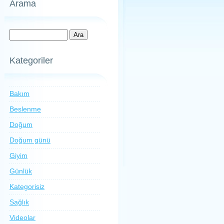
Arama
Kategoriler
Bakım
Beslenme
Doğum
Doğum günü
Giyim
Günlük
Kategorisiz
Sağlık
Videolar