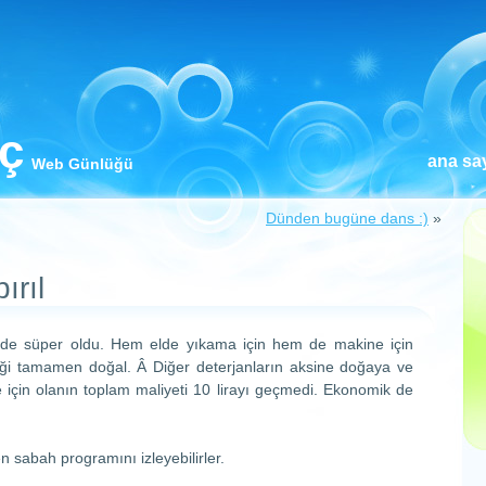
iç
ana sa
Web Günlüğü
Dünden bugüne dans :)
»
ırıl
de süper oldu. Hem elde yıkama için hem de makine için
riği tamamen doğal. Â Diğer deterjanların aksine doğaya ve
e için olanın toplam maliyeti 10 lirayı geçmedi. Ekonomik de
n sabah programını izleyebilirler.