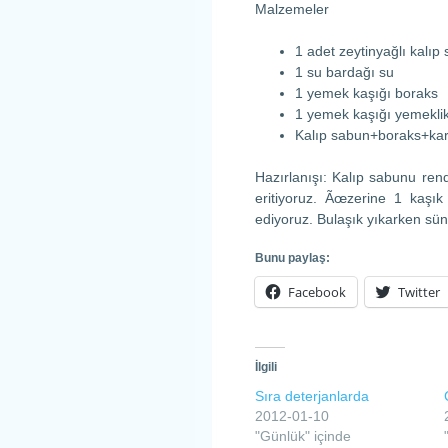
Malzemeler
1 adet zeytinyağlı kalıp
1 su bardağı su
1 yemek kaşığı boraks
1 yemek kaşığı yemekli
Kalıp sabun+boraks+ka
Hazırlanışı: Kalıp sabunu rend
eritiyoruz. Ãœzerine 1 kaşı
ediyoruz. Bulaşık yıkarken sü
Bunu paylaş:
Facebook
Twitter
İlgili
Sıra deterjanlarda
2012-01-10
"Günlük" içinde