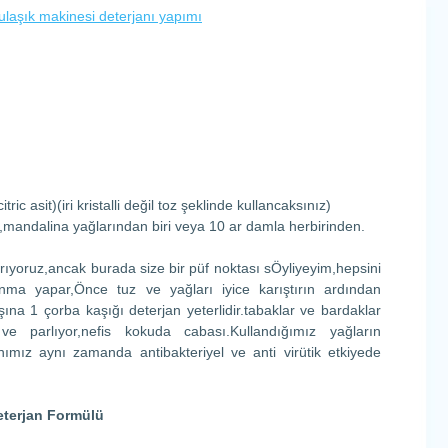
aşık makinesi deterjanı yapımı
ric asit)(iri kristalli değil toz şeklinde kullancaksınız)
,mandalina yağlarından biri veya 10 ar damla herbirinden.
tırıyoruz,ancak burada size bir püf noktası sÖyliyeyim,hepsini
lanma yapar,Önce tuz ve yağları iyice karıştırın ardından
şına 1 çorba kaşığı deterjan yeterlidir.tabaklar ve bardaklar
 parlıyor,nefis kokuda cabası.Kullandığımız yağların
anımız aynı zamanda antibakteriyel ve anti virütik etkiyede
eterjan Formülü