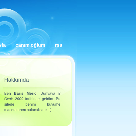
yfa
canım oğlum
rss
Hakkımda
Ben
Barış Meriç
, Dünyaya
8
Ocak 2009
tarihinde geldim. Bu
sitede benim büyüme
maceralarımı bulacaksınız. :)