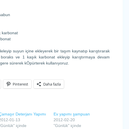
 sabun
k karbonat
rbonat
eleyip suyun içine ekleyerek bir taşım kaynatıp karıştırarak
k boraks ve 1 kaşık karbonat ekleyip karıştırmaya devam
ngere sürerek kÖpürterek kullanıyoruz.
Pinterest
Daha fazla
Çamaşır Deterjanı Yapımı
Ev yapımı şampuan
2012-01-13
2012-02-20
"Günlük" içinde
"Günlük" içinde