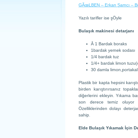
GÃœLBEN – Erkan Şamcı – Bul
Yazılı tarifler ise şÖyle
Bulaşık makinesi detarjanı
Â 1 Bardak boraks
1bardak yemek sodası
1/4 bardak tuz
1/4+ bardak limon tuzu(cit
30 damla limon,portakal
Plastik bir kapta hepsini karış
birden karıştırırsanız topak
diğerlerini ekleyin. Yıkama ba
son derece temiz oluyor ve
Özelliklerinden dolayı deterj
sahip.
Elde Bulaşık Yıkamak İçin D