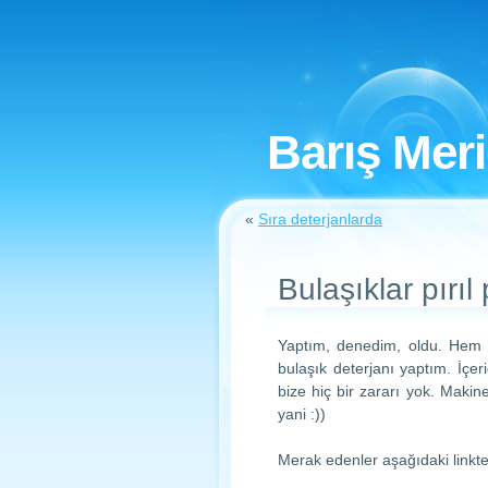
Barış Mer
«
Sıra deterjanlarda
Bulaşıklar pırıl p
Yaptım, denedim, oldu. Hem 
bulaşık deterjanı yaptım. İçe
bize hiç bir zararı yok. Makin
yani :))
Merak edenler aşağıdaki linkte