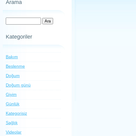
Arama
Kategoriler
Bakım
Beslenme
Doğum
Doğum günü
Giyim
Günlük
Kategorisiz
Sağlık
Videolar