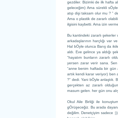
gezdiler. Bizimki de ilk hafta
geleceğim) Ama sürekli sÖyle
atıp dişi taksam olur mu ? ” d
Ama o plastik de zararlı olab
ilgisini kaybetti. Ama izin ver
Bu kantindeki zararlı şekerle
arkadaşlarının harçlığı var ve 
Hal bÖyle olunca Barış da ikil
aldı. Eve gelince ya aldığı şe
“hayatım bunların zararlı ol
yersen zarar verir sana. Se
“anne benim haftada bir gün
artık kendi karar veriyor) b
?” dedi. Yani bÖyle anlaştık.
gerçekten az zararlı olduğu
masum gelen. her gün onu alıy
Okul Aile Birliği ile konuş
gÖrüşeceğiz. Bu arada dayana
değilim. Denetçiyim sadece :