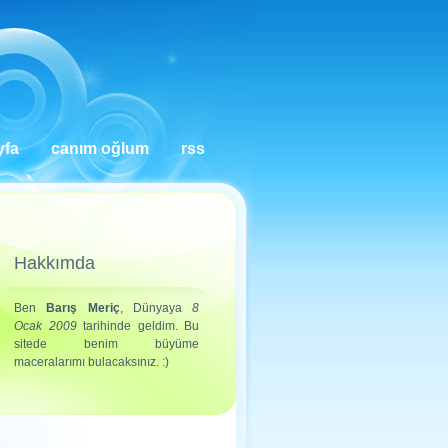
yfa
canım oğlum
rss
Hakkımda
Ben
Barış Meriç
, Dünyaya
8
Ocak 2009
tarihinde geldim. Bu
sitede benim büyüme
maceralarımı bulacaksınız. :)