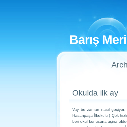
Barış Mer
Arch
Okulda ilk ay
Vay be zaman nasıl geçiyor. 
Hasanpaşa İlkokulu ) Çok hız
beri okul konusuna aşina oldu