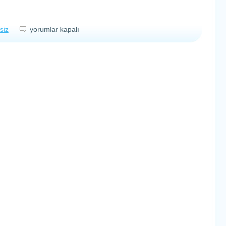
Okulda
siz
yorumlar kapalı
ilk
ay
için