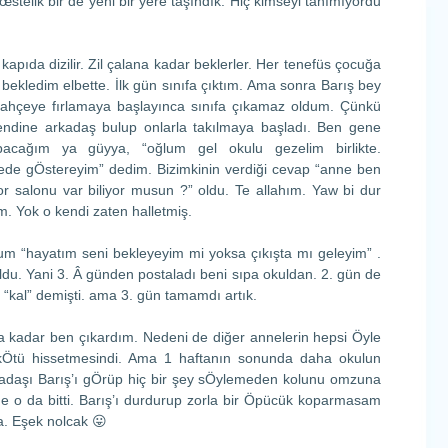
œstelik bir de yeni bir yere taşındık. Hiç kimseyi tanımıyordu
r kapıda dizilir. Zil çalana kadar beklerler. Her tenefüs çocuğa
 bekledim elbette. İlk gün sınıfa çıktım. Ama sonra Barış bey
bahçeye fırlamaya başlayınca sınıfa çıkamaz oldum. Çünkü
endine arkadaş bulup onlarla takılmaya başladı. Ben gene
pacağım ya güyya, “oğlum gel okulu gezelim birlikte.
rede gÖstereyim” dedim. Bizimkinin verdiği cevap “anne ben
or salonu var biliyor musun ?” oldu. Te allahım. Yaw bi dur
. Yok o kendi zaten halletmiş.
um “hayatım seni bekleyeyim mi yoksa çıkışta mı geleyim” .
du. Yani 3. Â günden postaladı beni sıpa okuldan. 2. gün de
“kal” demişti. ama 3. gün tamamdı artık.
ıfa kadar ben çıkardım. Nedeni de diğer annelerin hepsi Öyle
 kÖtü hissetmesindi. Ama 1 haftanın sonunda daha okulun
rkadaşı Barış’ı gÖrüp hiç bir şey sÖylemeden kolunu omzuna
nde o da bitti. Barış’ı durdurup zorla bir Öpücük koparmasam
. Eşek nolcak 😛