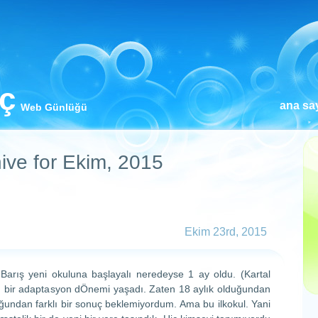
iç
ana sa
Web Günlüğü
ive for Ekim, 2015
Ekim 23rd, 2015
Barış yeni okuluna başlayalı neredeyse 1 ay oldu. (Kartal
lı bir adaptasyon dÖnemi yaşadı. Zaten 18 aylık olduğundan
ğundan farklı bir sonuç beklemiyordum. Ama bu ilkokul. Yani