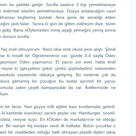
en bu şekilde gelişti. Sınıfta sadece 3 kişi yemekhaneye
en indirmek istedim yemekhaneye. Güyya anlatacağım nasıl
khaneyi keşfetmiş bizimki. Ama gene de anneliği elden
eğini yedi falan. Sonra ki gün de gittim indireyim diye. bizim
iş o gidiş. Bana sÖylemeden inmiş aşağı yemeğini yemiş sonra
 dursun sınıfta.
iiç oralı olmuyorum. Nasıl olsa artık okula iyice alıştı. Şimdi
se ki insaflı bir Öğretmenimiz var. günde 3-4 sayfa Ödev
geçmiyor Ödev yapmamız. El yazısı zor evet. hatta itiraf
 neyse ki (gerçekten şükür çünkü şüpheliydim) üstesinden
 anaokulu sayesinde oldukça gelişmiş. Bu nedenle çok da
luna gitmemiş bir çocuğun bu kadar ayrıntılı bir yazıyı
onuda zaten çeşitli kampanyalar da var. Ãœlkemizde ne
lıyor.
 bir facia. Yani güyya milli eğitim bazı kısıtlamalar getirdi.
ki kantinde inanılmaz zararlı şeyler var. Hamburger, sosisli,
çikolata, meyve suyu. En kÖtüleri de markalarının ne olduğu
er. Bir vampir diş modası vardı ilk haftalar. Bütün çocuklar o
asıl bir maddeden olduğu belli olmayan plastik dişleri takıp