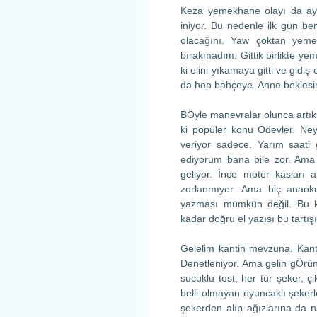
Keza yemekhane olayı da ayn
iniyor. Bu nedenle ilk gün b
olacağını. Yaw çoktan yeme
bırakmadım. Gittik birlikte yem
ki elini yıkamaya gitti ve gid
da hop bahçeye. Anne beklesin
BÖyle manevralar olunca artık h
ki popüler konu Ödevler. Ney
veriyor sadece. Yarım saati 
ediyorum bana bile zor. Ama
geliyor. İnce motor kasları
zorlanmıyor. Ama hiç anaoku
yazması mümkün değil. Bu k
kadar doğru el yazısı bu tartışı
Gelelim kantin mevzuna. Kantin
Denetleniyor. Ama gelin gÖrün 
sucuklu tost, her tür şeker, 
belli olmayan oyuncaklı şekerl
şekerden alıp ağızlarına da n