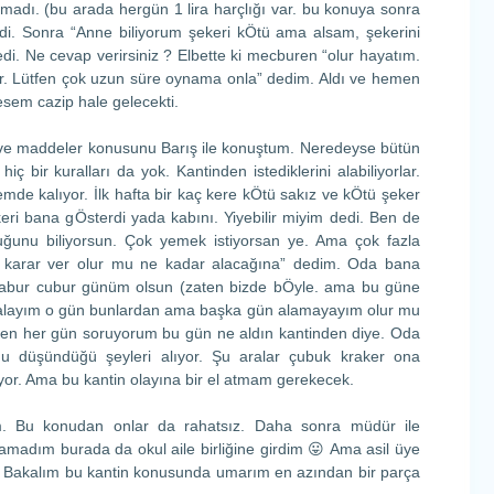
 almadı. (bu arada hergün 1 lira harçlığı var. bu konuya sonra
di. Sonra “Anne biliyorum şekeri kÖtü ama alsam, şekerini
edi. Ne cevap verirsiniz ? Elbette ki mecburen “olur hayatım.
ilir. Lütfen çok uzun süre oynama onla” dedim. Aldı ve hemen
mesem cazip hale gelecekti.
r ve maddeler konusunu Barış ile konuştum. Neredeyse bütün
hiç bir kuralları da yok. Kantinden istediklerini alabiliyorlar.
emde kalıyor. İlk hafta bir kaç kere kÖtü sakız ve kÖtü şeker
keri bana gÖsterdi yada kabını. Yiyebilir miyim dedi. Ben de
duğunu biliyorsun. Çok yemek istiyorsan ye. Ama çok fazla
n karar ver olur mu ne kadar alacağına” dedim. Oda bana
 abur cubur günüm olsun (zaten bizde bÖyle. ama bu güne
en alayım o gün bunlardan ama başka gün alamayayım olur mu
 Ben her gün soruyorum bu gün ne aldın kantinden diye. Oda
nu düşündüğü şeyleri alıyor. Şu aralar çubuk kraker ona
or. Ama bu kantin olayına bir el atmam gerekecek.
tum. Bu konudan onlar da rahatsız. Daha sonra müdür ile
madım burada da okul aile birliğine girdim 😛 Ama asil üye
)) Bakalım bu kantin konusunda umarım en azından bir parça