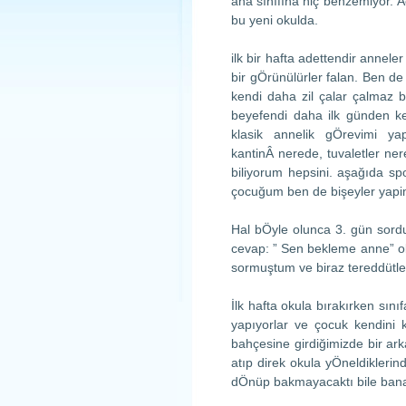
ana sınıfına hiç benzemiyor. Ã
bu yeni okulda.
ilk bir hafta adettendir annele
bir gÖrünülürler falan. Ben de
kendi daha zil çalar çalmaz 
beyefendi daha ilk günden k
klasik annelik gÖrevimi ya
kantinÂ nerede, tuvaletler ne
biliyorum hepsini. aşağıda sp
çocuğum ben de bişeyler yapim
Hal bÖyle olunca 3. gün sord
cevap: ” Sen bekleme anne” ol
sormuştum ve biraz tereddütle 
İlk hafta okula bırakırken sın
yapıyorlar ve çocuk kendini
bahçesine girdiğimizde bir a
atıp direk okula yÖneldikleri
dÖnüp bakmayacaktı bile bana