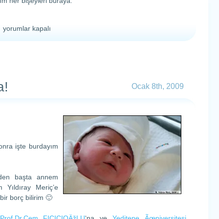
m her bişeyleri buraya.
Babam
yorumlar kapalı
bana
site
yaptıı
için
a!
Ocak 8th, 2009
sonra işte burdayım
eden başta annem
 Yıldıray Meriç’e
ir borç bilirim 🙂
Prof.Dr.Cem FIÇICIOÄžLU
‘na ve
Yeditepe Ãœniversitesi