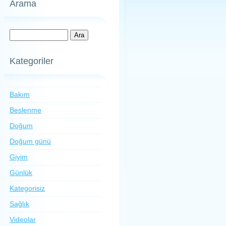
Arama
Kategoriler
Bakım
Beslenme
Doğum
Doğum günü
Giyim
Günlük
Kategorisiz
Sağlık
Videolar