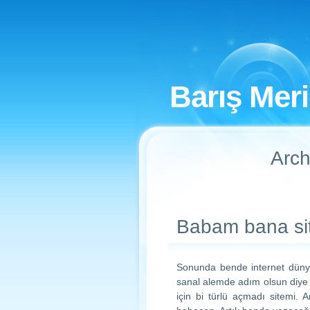
Barış Mer
Arch
Babam bana sit
Sonunda bende internet düny
sanal alemde adım olsun diye
için bi türlü açmadı sitemi