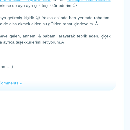
rkese de ayrı ayrı çok teşekkür ederim 🙂
ya getirmiş kişidir 🙂 Yoksa aslında ben yerimde rahattım,
Ne de olsa ekmek elden su gÖlden rahat içindeydim..Â
ye gelen, annemi & babamı arayarak tebrik eden, çiçek
ayrıca teşekkürlerimi iletiyorum.Â
nnn…..)
Comments »