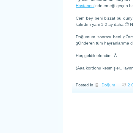
Hastanesi
‘nde emeği geçen he
Cem bey beni bizzat bu dünya
kalırdım yani 1-2 ay daha 🙂 
Doğumum sonrası beni gÖrme
gÖnderen tüm hayranlarıma da 
Hoş geldik efendim..Â
(Aaa kordonu kesmişler.. layn
Posted in
Doğum
2 