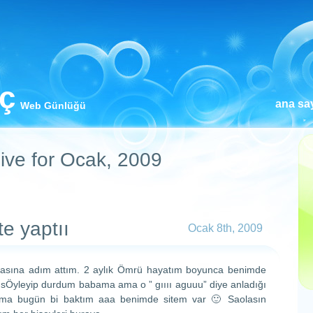
iç
ana sa
Web Günlüğü
ive for Ocak, 2009
e yaptıı
Ocak 8th, 2009
asına adım attım. 2 aylık Ömrü hayatım boyunca benimde
 sÖyleyip durdum babama ama o ” gıııı aguuu” diye anladığı
. Ama bugün bi baktım aaa benimde sitem var 🙂 Saolasın