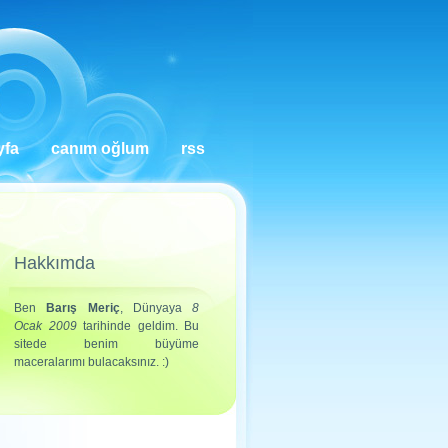
yfa
canım oğlum
rss
Hakkımda
Ben
Barış Meriç
, Dünyaya
8
Ocak 2009
tarihinde geldim. Bu
sitede benim büyüme
maceralarımı bulacaksınız. :)