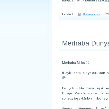
babacan. Artık bende yazacağı
Posted in
Kategorisiz
Merhaba Düny
Merhaba Millet 🙂
9 aylık zorlu bir yolculuktan 
🙂
Bu yolculukta bana eşlik 
Duygu Meriç’e sonra babam
sonsuz teşekkürlerimi iletmeyi b
Ayrıca doktorumuz SayınÂ