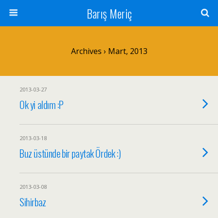
Barış Meriç
Archives › Mart, 2013
2013-03-27
Ok yi aldım :P
2013-03-18
Buz üstünde bir paytak Ördek :)
2013-03-08
Sihirbaz