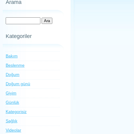
Arama
Kategoriler
Bakım
Beslenme
Doğum
Doğum günü
Giyim
Günlük
Kategorisiz
Sağlık
Videolar