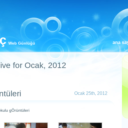
iç
ana sa
Web Günlüğü
ive for Ocak, 2012
tüleri
Ocak 25th, 2012
kulu gÖrüntüleri