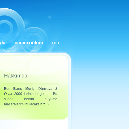
yfa
canım oğlum
rss
Hakkımda
Ben
Barış Meriç
, Dünyaya
8
Ocak 2009
tarihinde geldim. Bu
sitede benim büyüme
maceralarımı bulacaksınız. :)