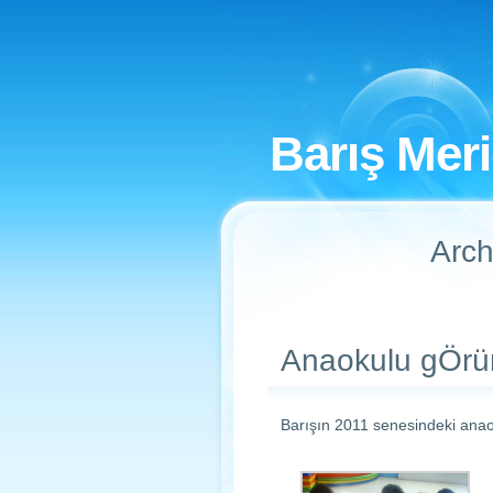
Barış Mer
Arch
Anaokulu gÖrün
Barışın 2011 senesindeki anao