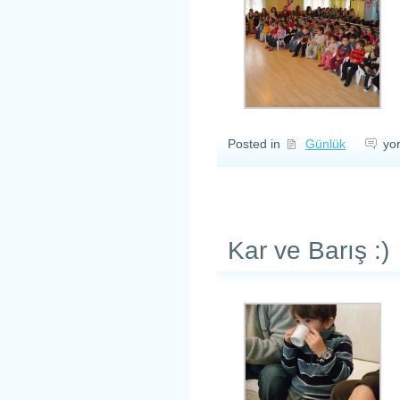
An
Posted in
Günlük
yo
gÖr
içi
Kar ve Barış :)