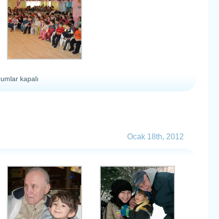
aokulu
rumlar kapalı
üntüleri
n
Ocak 18th, 2012