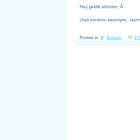
Hoş geldik efendim..Â
(Aaa kordonu kesmişler.. layn
Posted in
Doğum
2 