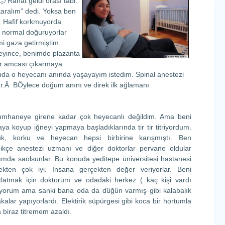
 Rahat geldi orası tabi.
karalım” dedi. Yoksa ben
 Hafif korkmuyorda
 normal doğuruyorlar
i gaza getirmiştim.
eyince, benimde plazanta
r amcası çıkarmaya
ında o heyecanı anında yaşayayım istedim. Spinal anestezi
ar.Â BÖylece doğum anını ve direk ilk ağlamanı
mhaneye girene kadar çok heyecanlı değildim. Ama beni
ya koyup iğneyi yapmaya başladıklarında tir tir titriyordum.
k, korku ve heyecan hepsi birbirine karışmıştı. Ben
edikçe anestezi uzmanı ve diğer doktorlar pervane oldular
fımda saolsunlar. Bu konuda yeditepe üniversitesi hastanesi
ekten çok iyi. İnsana gerçekten değer veriyorlar. Beni
tlatmak için doktorum ve odadaki herkez ( kaç kişi vardı
iyorum ama sanki bana oda da düğün varmış gibi kalabalık
kalar yapıyorlardı. Elektirik süpürgesi gibi koca bir hortumla
 biraz titremem azaldı.