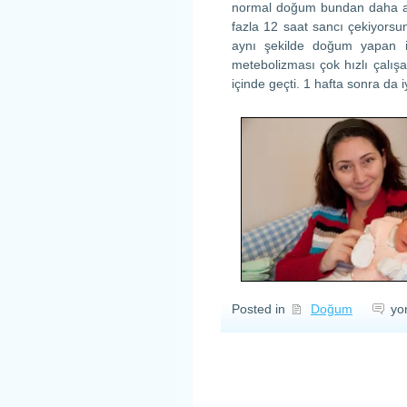
normal doğum bundan daha a
fazla 12 saat sancı çekiyors
aynı şekilde doğum yapan i
metebolizması çok hızlı çalış
içinde geçti. 1 hafta sonra da 
Do
Posted in
Doğum
yo
ma
içi