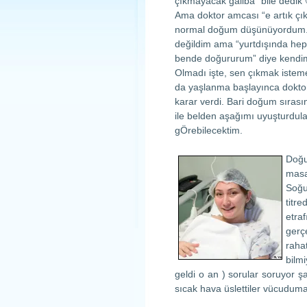
çıkmayacak galiba” bile dedik 
Ama doktor amcası “e artık çı
normal doğum düşünüyordum.
değildim ama “yurtdışında hep
bende doğururum” diye kendim
Olmadı işte, sen çıkmak istem
da yaşlanma başlayınca dokto
karar verdi. Bari doğum sıras
ile belden aşağımı uyuşturdul
gÖrebilecektim.
Doğu
masa
Soğu
titr
etra
gerç
raha
bilm
geldi o an ) sorular soruyor şa
sıcak hava üslettiler vücuduma