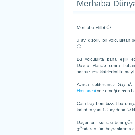
Merhaba Düny
Merhaba Millet 🙂
9 aylık zorlu bir yolculuktan 
🙂
Bu yolculukta bana eşlik 
Duygu Meriç’e sonra babam
sonsuz teşekkürlerimi iletmeyi b
Ayrıca doktorumuz SayınÂ
Hastanesi
‘nde emeği geçen he
Cem bey beni bizzat bu dünya
kalırdım yani 1-2 ay daha 🙂 
Doğumum sonrası beni gÖrme
gÖnderen tüm hayranlarıma da 