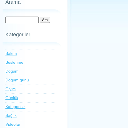
Arama
Kategoriler
Bakım
Beslenme
Doğum
Doğum günü
Giyim
Günlük
Kategorisiz
Sağlık
Videolar