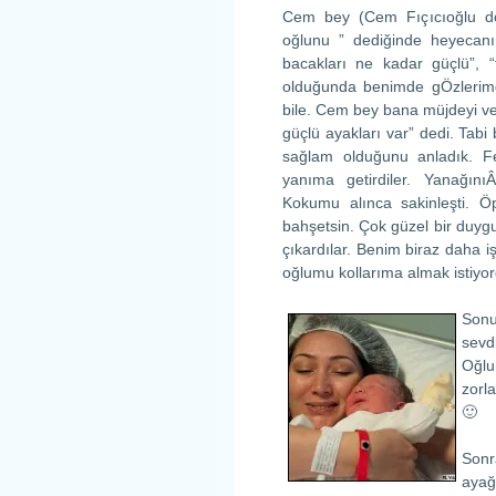
Cem bey (Cem Fıçıcıoğlu do
oğlunu ” dediğinde heyecan
bacakları ne kadar güçlü”, 
olduğunda benimde gÖzlerim
bile. Cem bey bana müjdeyi ve
güçlü ayakları var” dedi. Tabi 
sağlam olduğunu anladık. Fe
yanıma getirdiler. YanağınıÂ
Kokumu alınca sakinleşti. 
bahşetsin. Çok güzel bir duyg
çıkardılar. Benim biraz daha 
oğlumu kollarıma almak istiyo
Sonu
sevd
Oğlu
zorl
🙂
Sonr
ayağ