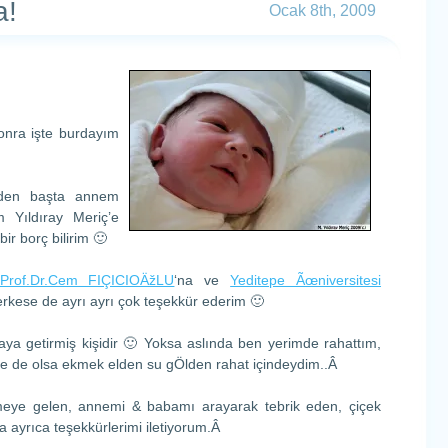
a!
Ocak 8th, 2009
sonra işte burdayım
eden başta annem
 Yıldıray Meriç’e
ir borç bilirim 🙂
Prof.Dr.Cem FIÇICIOÄžLU
‘na ve
Yeditepe Ãœniversitesi
rkese de ayrı ayrı çok teşekkür ederim 🙂
ya getirmiş kişidir 🙂 Yoksa aslında ben yerimde rahattım,
Ne de olsa ekmek elden su gÖlden rahat içindeydim..Â
ye gelen, annemi & babamı arayarak tebrik eden, çiçek
ayrıca teşekkürlerimi iletiyorum.Â