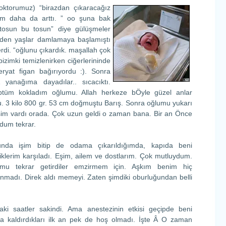
ktorumuz) “birazdan çıkaracağız
ım daha da arttı. ” oo şuna bak
“tosun bu tosun” diye gülüşmeler
den yaşlar damlamaya başlamıştı
rdi. “oğlunu çıkardık. maşallah çok
bizimki temizlenirken ciğerlerininde
ryat figan bağırıyordu :). Sonra
 yanağıma dayadılar.. sıcacıktı.
Öptüm kokladım oğlumu. Allah herkeze bÖyle güzel anlar
u. 3 kilo 800 gr. 53 cm doğmuştu Barış. Sonra oğlumu yukarı
işim vardı orada. Çok uzun geldi o zaman bana. Bir an Önce
rdum tekrar.
nda işim bitip de odama çıkarıldığımda, kapıda beni
iklerim karşıladı. Eşim, ailem ve dostlarım. Çok mutluydum.
mu tekrar getirdiler emzirmem için. Aşkım benim hiç
anmadı. Direk aldı memeyi. Zaten şimdiki oburluğundan belli
aki saatler sakindi. Ama anestezinin etkisi geçipde beni
a kaldırdıkları ilk an pek de hoş olmadı. İşte Â O zaman