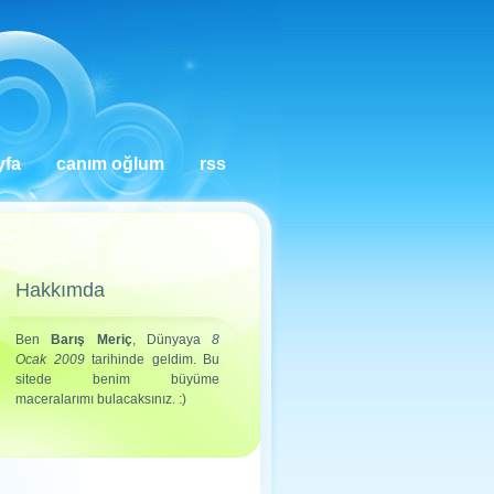
yfa
canım oğlum
rss
Hakkımda
Ben
Barış Meriç
, Dünyaya
8
Ocak 2009
tarihinde geldim. Bu
sitede benim büyüme
maceralarımı bulacaksınız. :)