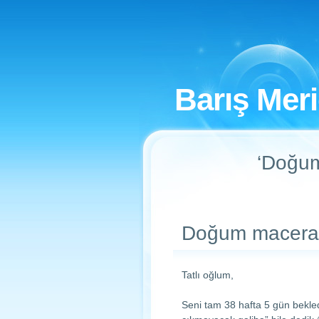
Barış Mer
‘Doğum’
Doğum macera
Tatlı oğlum,
Seni tam 38 hafta 5 gün bekled