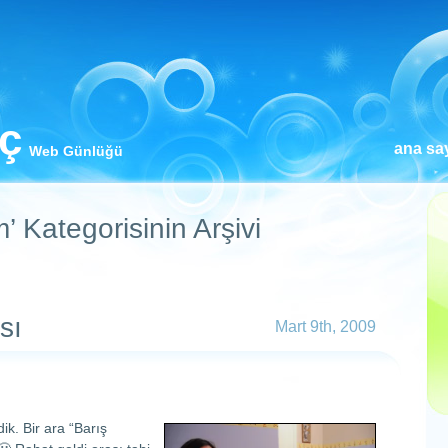
iç
ana sa
Web Günlüğü
 Kategorisinin Arşivi
sı
Mart 9th, 2009
ik. Bir ara “Barış