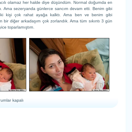
cılı olamaz her halde diye düşündüm. Normal doğumda en
un. Ama sezeryanda günlerce sancım devam etti. Benim gibi
ki kişi çok rahat ayağa kalktı. Ama ben ve benim gibi
an bir diğer arkadaşım çok zorlandık. Ama tüm sıkıntı 3 gün
iyice toparlamıştım.
ğum
rumlar kapalı
cerası
n