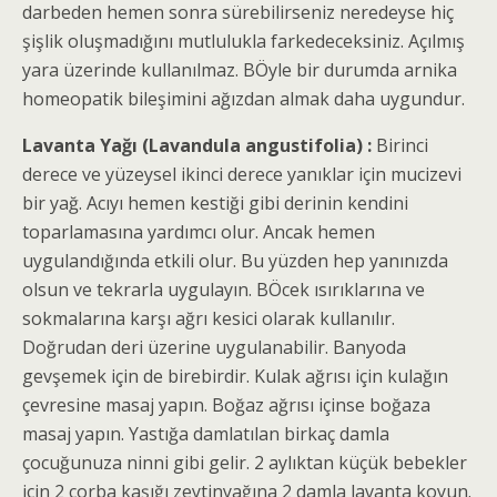
darbeden hemen sonra sürebilirseniz neredeyse hiç
şişlik oluşmadığını mutlulukla farkedeceksiniz. Açılmış
yara üzerinde kullanılmaz. BÖyle bir durumda arnika
homeopatik bileşimini ağızdan almak daha uygundur.
Lavanta Yağı (Lavandula angustifolia) :
Birinci
derece ve yüzeysel ikinci derece yanıklar için mucizevi
bir yağ. Acıyı hemen kestiği gibi derinin kendini
toparlamasına yardımcı olur. Ancak hemen
uygulandığında etkili olur. Bu yüzden hep yanınızda
olsun ve tekrarla uygulayın. BÖcek ısırıklarına ve
sokmalarına karşı ağrı kesici olarak kullanılır.
Doğrudan deri üzerine uygulanabilir. Banyoda
gevşemek için de birebirdir. Kulak ağrısı için kulağın
çevresine masaj yapın. Boğaz ağrısı içinse boğaza
masaj yapın. Yastığa damlatılan birkaç damla
çocuğunuza ninni gibi gelir. 2 aylıktan küçük bebekler
için 2 çorba kaşığı zeytinyağına 2 damla lavanta koyun.