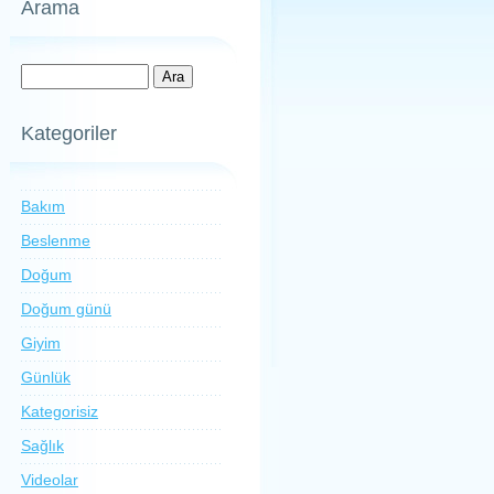
Arama
Kategoriler
Bakım
Beslenme
Doğum
Doğum günü
Giyim
Günlük
Kategorisiz
Sağlık
Videolar