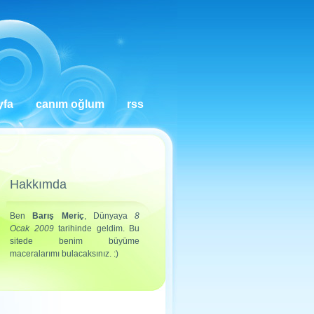
yfa
canım oğlum
rss
Hakkımda
Ben
Barış Meriç
, Dünyaya
8
Ocak 2009
tarihinde geldim. Bu
sitede benim büyüme
maceralarımı bulacaksınız. :)