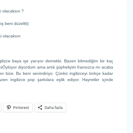
 olacaksın ?
iş beni düzeltti)
i olacaksın
ngilizce baya işe yarıyor demekki. Bazen bilmediğim bir kaç
 sÖylüyor diyordum ama artık şüpheliyim fransızca mı acaba
en bize. Bu beni sevindiriyo. Çünkü ingilizceyi türkçe kadar
en ingilizce pop şarkılara eşlik ediyor. Hayretler içinde
Pinterest
Daha fazla