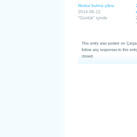
İlkokul bulma çilesi
2014-06-12
"Günlük" içinde
This entry was posted on Çarşa
follow any responses to this ent
closed.