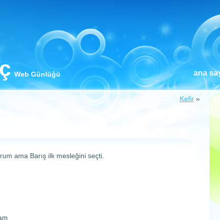
iç
ana sa
Web Günlüğü
Kefir
»
um ama Barış ilk mesleğini seçti.
cam