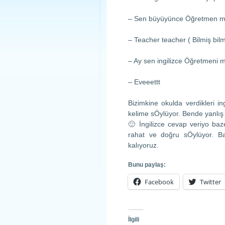
– Sen büyüyünce Öğretmen mi
– Teacher teacher ( Bilmiş bilm
– Ay sen ingilizce Öğretmeni m
– Eveeettt
Bizimkine okulda verdikleri i
kelime sÖylüyor. Bende yanlış
🙂 İngilizce cevap veriyo baz
rahat ve doğru sÖylüyor. Baz
kalıyoruz.
Bunu paylaş:
Facebook
Twitter
İlgili