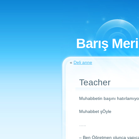
Barış Mer
«
Deli anne
Teacher
Muhabbetin başını hatırlamıyor
Muhabbet şÖyle
…..
– Ben Öğretmen olunca yapı