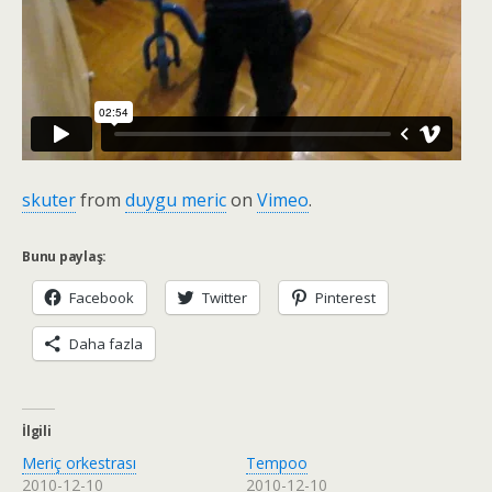
skuter
from
duygu meric
on
Vimeo
.
Bunu paylaş:
Facebook
Twitter
Pinterest
Daha fazla
İlgili
Meriç orkestrası
Tempoo
2010-12-10
2010-12-10