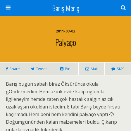
Barış Meriç
2011-03-02
Palyaço
Share
Tweet
Pin
Mail
SMS
Barış bugün sabah biraz Öksürünce okula
gÖndermedim. Hem azıcık evde kalıp oğlumla
ilgileneyim hemde zaten çok hastalık salgın azıcık
uzaklaşsın okuldan istedim. E tabi Barış beyde fırsatı
kaçırmadı. Hem beni hem kendini palyaço yaptı 🙂
Doğumgününden kalan malzemeleri buldu. Çıkarıp
onlarla oynadık kikirdedik.