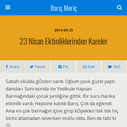
Barış Meriç
2014-04-25
23 Nisan Ektinliklerinden Kareler
Share
Tweet
Pin
Mail
SMS
Sabah okulda gÖsteri vardı. Oğlum çook güzel yaptı
dansları. Sonrasında ise Yedikule Hayvan
Barınağındaki çocuk şenliğine gittik. Bir sürü harika
etkinlik vardı. Hepsine katıldı Barış. Çok da eğlendi.
Ama en çok barınağın içine girip kÖpekleri tek tek hiç
birini atlamadan severken mutlu oldu. Ben de tabi ki
🙂