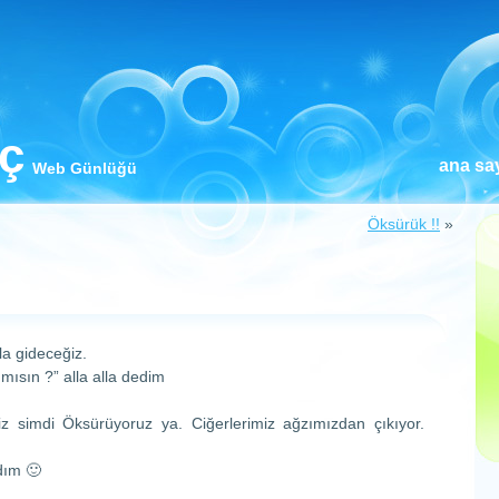
iç
ana sa
Web Günlüğü
Öksürük !!
»
la gideceğiz.
mısın ?” alla alla dedim
iz simdi Öksürüyoruz ya. Ciğerlerimiz ağzımızdan çıkıyor.
dım 🙂