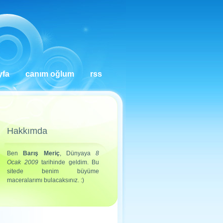
yfa
canım oğlum
rss
Hakkımda
Ben
Barış Meriç
, Dünyaya
8
Ocak 2009
tarihinde geldim. Bu
sitede benim büyüme
maceralarımı bulacaksınız. :)