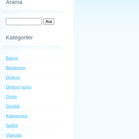
Arama
Kategoriler
Bakım
Beslenme
Doğum
Doğum günü
Giyim
Günlük
Kategorisiz
Sağlık
Videolar