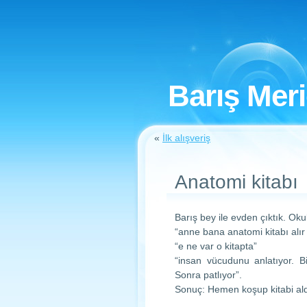
Barış Mer
«
İlk alışveriş
Anatomi kitabı
Barış bey ile evden çıktık. Oku
“anne bana anatomi kitabı alır 
“e ne var o kitapta”
“insan vücudunu anlatıyor. B
Sonra patlıyor”.
Sonuç: Hemen koşup kitabi al