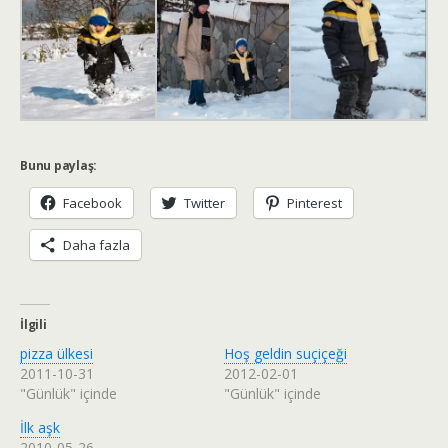
Bunu paylaş:
Facebook
Twitter
Pinterest
Daha fazla
İlgili
pizza ülkesi
Hoş geldin suçiçeği
2011-10-31
2012-02-01
"Günlük" içinde
"Günlük" içinde
İlk aşk
2010-05-26