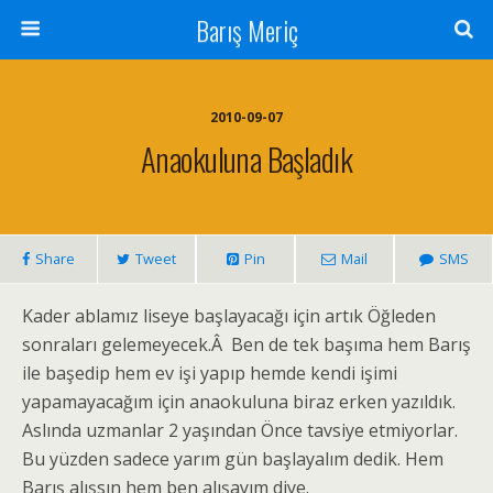
Barış Meriç
2010-09-07
Anaokuluna Başladık
Share
Tweet
Pin
Mail
SMS
Kader ablamız liseye başlayacağı için artık Öğleden
sonraları gelemeyecek.Â Ben de tek başıma hem Barış
ile başedip hem ev işi yapıp hemde kendi işimi
yapamayacağım için anaokuluna biraz erken yazıldık.
Aslında uzmanlar 2 yaşından Önce tavsiye etmiyorlar.
Bu yüzden sadece yarım gün başlayalım dedik. Hem
Barış alışsın hem ben alışayım diye.