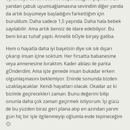
yandan çabuk uyumsağlamasına sevindim diğer yanda
da artık büyümeye başladığını farkettiğim için
buruldum. Daha sadece 1,5 yaşında. Daha hala bebek
sayılabilir. Ama artık bensiz de idare edebiliyor. Bu
beni biraz tuhaf yaptı. Annelik bÖyle birşey galiba.
Hem o hayatla daha iyi başetsin diye sık sık dışarı
çıkarıp insan içine soktum. Her fırsatta babanesine
veya annenesine bıraktım. Kader ablası ile parka
gÖnderdim. Ama işte genede insan bukadar erken
olgunlaşmasını beklemiyor. Eninde sonunda bizden
uzaklaşacaklar. Kendi hayatları olacak. Okadar az ki
bizimle geçirecekleri zaman. Bunu değerini bilip
onunla daha çok zaman geçirmek istiyorum. İşi gücü
de bu yüzden biraz geri plana atıp en azından yarım
gün hiç bir işle ilgilenmeyip oğlumla evde tepineceğim
🙂