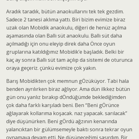
Aradık taradık, bütün anaokullarını tek tek gezdim.
Sadece 2 tanesi aklıma yattı. Biri bizim evimize biraz
uzak olan Mobidik anaokulu, diğeri de henüz açılma
aşamasında olan Ballı süt anaokulu. Ballı süt daha
açılmadığı için onu eleyip direk daha Önce oyun
gruplarına katıldığımız Mobidik’e başladık. Belki bir
kaç ay sonra Ballı süt tam açılıp da sistemi de oturunca
oraya geçeriz. çünkü evimize çok yakın.
Barış Mobidikten çok memnun gÖzüküyor. Tabi hala
benden ayrılırken biraz ağlıyor. Ama dün ilkkez bütün
gün onu yanlız bırakıp dÖndüğümde beklediğimden
çok daha farklı karşıladı beni. Ben “Beni gÖrünce
ağlayarak kollarıma koşacak. naz yapacak. sarılacak”
diye düşünürken. Beni gÖrdü ağzının kenarında
yalancıktan bir gülümsemeyle baktı sonra tekrar oyun
oynamaya devam etti. Ne düşüneceğimi şaşırdım. Bir