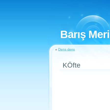
Barış Mer
«
Dens dens
KÖfte