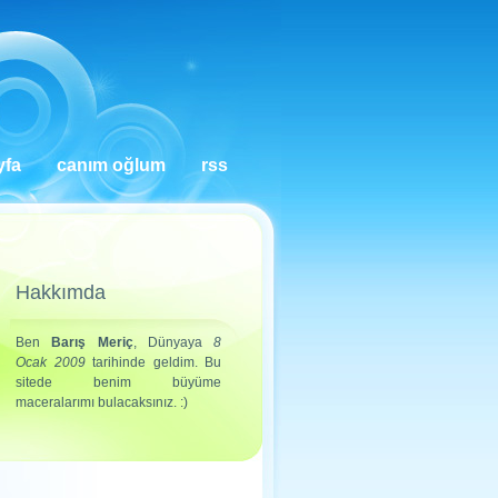
yfa
canım oğlum
rss
Hakkımda
Ben
Barış Meriç
, Dünyaya
8
Ocak 2009
tarihinde geldim. Bu
sitede benim büyüme
maceralarımı bulacaksınız. :)