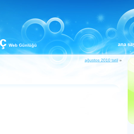
iç
ana sa
Web Günlüğü
ağustos 2010 tatil
»