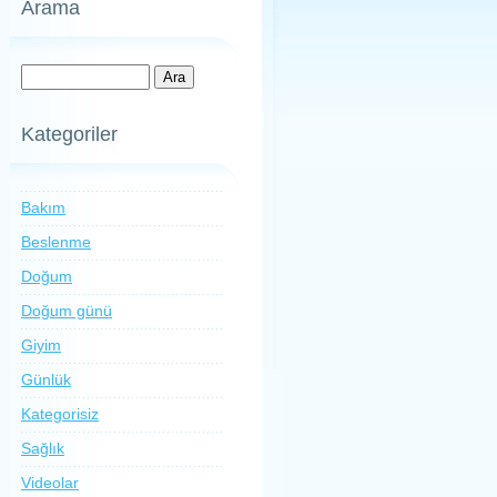
Arama
Kategoriler
Bakım
Beslenme
Doğum
Doğum günü
Giyim
Günlük
Kategorisiz
Sağlık
Videolar