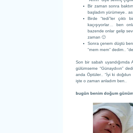
Bir zaman sonra baktım
başladım yürümeye.. as
Birde “tedi”ler çıktı 
kaçışıyorlar… ben onl
bazende onlar gelip sevd
zaman 🙂
Sonra çenem düştü ben
“mem mem” dedim.. “dede
Son bir sabah uyandığımda 
gülümseme “Günaydııın” dedil
anda Öptüler.. “İyi ki doğdun 
işte o zaman anladım ben..
bugün benim doğum günüm a