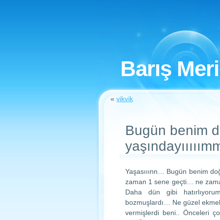
Barış Mer
«
vikvik
Bugün benim d
yaşındayııııı
Yaşasııınn… Bugün benim do
zaman 1 sene geçti… ne zama
Daha dün gibi hatırlıyoru
bozmuşlardı… Ne güzel ekmek 
vermişlerdi beni.. Önceleri 