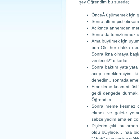
şey Öğrendim bu sürede;
ÖnceÂ üşümemek için g
Sonra altımı pistletirsem
Acıkınca annemden me
Sonra da temizlenmek iç
Ama büyümek için uyuma
ben Öle her dakka ded
Sonra ikna olmaya başl
verilecek!” o kadar..
Sonra baktım yata yata 
acep emeklermiyim ki
denedim.. sonrada emek
Emekleme kesmedi üstü
geldi dengede durmak
Öğrendim..
Sonra meme kesmez old
ekmek ve galete yemey
sebze yedim ama en çok
Dişlerim çıktı bu arada
oldu bÖylece… haa bide
“Ahhh” diye sevinç çığlı