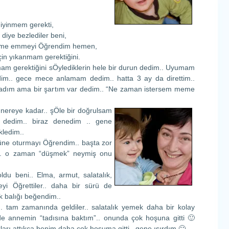
iyinmem gerekti,
 diye bezlediler beni,
me emmeyi Öğrendim hemen,
in yıkanmam gerektiğini.
m gerektiğini sÖylediklerin hele bir durun dedim.. Uyumam
im.. gece mece anlamam dedim.. hatta 3 ay da direttim..
adım ama bir şartım var dedim.. “Ne zaman istersem meme
nereye kadar.. şÖle bir doğrulsam
 dedim.. biraz denedim .. gene
ledim..
ne oturmayı Öğrendim.. başta zor
.. o zaman “düşmek” neymiş onu
u beni.. Elma, armut, salatalık,
i Öğrettiler.. daha bir sürü de
 balığı beğendim..
.. tam zamanında geldiler.. salatalık yemek daha bir kolay
 annemin “tadısına baktım”.. onunda çok hoşuna gitti 🙂
kları attıkça benim daha çok hoşuma gitti.. gene ısırdım 🙂