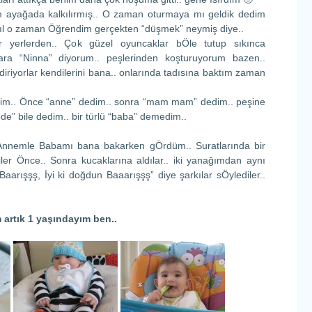
 ayağada kalkılırmış.. O zaman oturmaya mı geldik dedim
ıl o zaman Öğrendim gerçekten “düşmek” neymiş diye..
bir yerlerden.. Çok güzel oyuncaklar bÖle tutup sıkınca
ara “Ninna” diyorum.. peşlerinden koşturuyorum bazen..
iriyorlar kendilerini bana.. onlarında tadısına baktım zaman
im.. Önce “anne” dedim.. sonra “mam mam” dedim.. peşine
” bile dedim.. bir türlü “baba” demedim..
Annemle Babamı bana bakarken gÖrdüm.. Suratlarında bir
er Önce.. Sonra kucaklarına aldılar.. iki yanağımdan aynı
Baarışşş, İyi ki doğdun Baaarışşş” diye şarkılar sÖylediler..
rtık 1 yaşındayım ben..