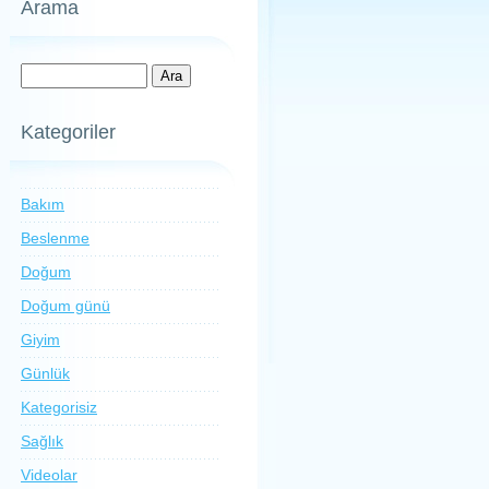
Arama
Kategoriler
Bakım
Beslenme
Doğum
Doğum günü
Giyim
Günlük
Kategorisiz
Sağlık
Videolar