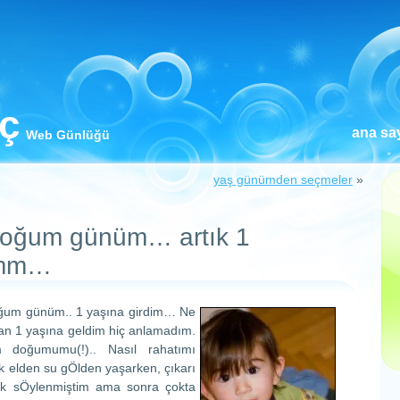
iç
ana sa
Web Günlüğü
yaş günümden seçmeler
»
oğum günüm… artık 1
mmm…
ğum günüm.. 1 yaşına girdim… Ne
n 1 yaşına geldim hiç anlamadım.
m doğumumu(!).. Nasıl rahatımı
elden su gÖlden yaşarken, çıkarı
çok sÖylenmiştim ama sonra çokta