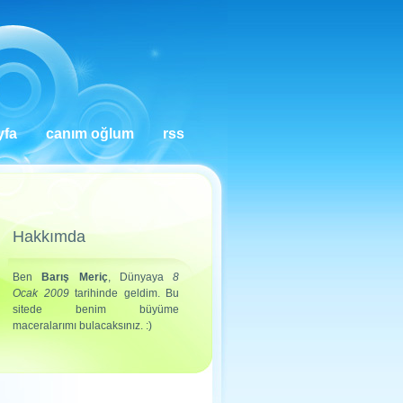
yfa
canım oğlum
rss
Hakkımda
Ben
Barış Meriç
, Dünyaya
8
Ocak 2009
tarihinde geldim. Bu
sitede benim büyüme
maceralarımı bulacaksınız. :)