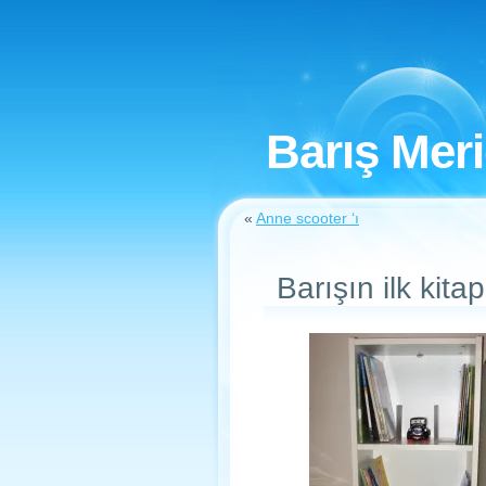
Barış Mer
«
Anne scooter ‘ı
Barışın ilk kitap