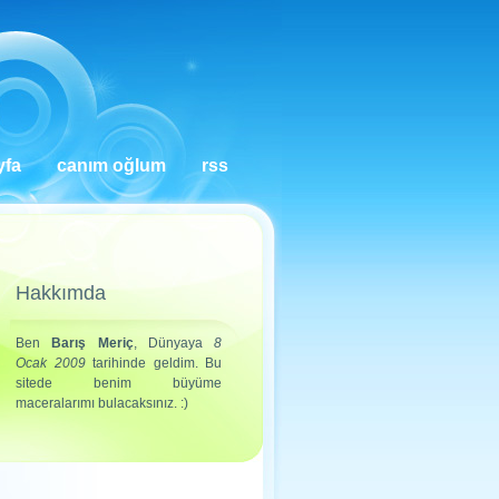
yfa
canım oğlum
rss
Hakkımda
Ben
Barış Meriç
, Dünyaya
8
Ocak 2009
tarihinde geldim. Bu
sitede benim büyüme
maceralarımı bulacaksınız. :)