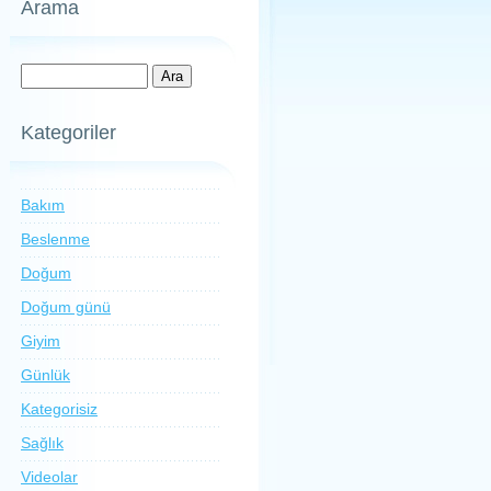
Arama
Kategoriler
Bakım
Beslenme
Doğum
Doğum günü
Giyim
Günlük
Kategorisiz
Sağlık
Videolar