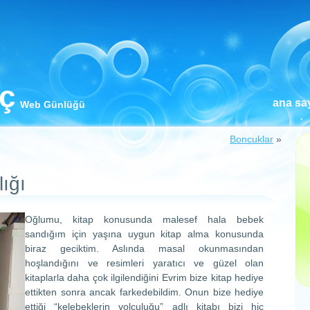
iç
ana sa
Web Günlüğü
Boncuklar
»
lığı
Oğlumu, kitap konusunda malesef hala bebek
sandığım için yaşına uygun kitap alma konusunda
biraz geciktim. Aslında masal okunmasından
hoşlandığını ve resimleri yaratıcı ve güzel olan
kitaplarla daha çok ilgilendiğini Evrim bize kitap hediye
ettikten sonra ancak farkedebildim. Onun bize hediye
ettiği “kelebeklerin yolculuğu” adlı kitabı bizi hiç