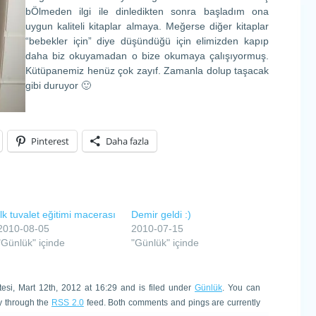
bÖlmeden ilgi ile dinledikten sonra başladım ona
uygun kaliteli kitaplar almaya. Meğerse diğer kitaplar
“bebekler için” diye düşündüğü için elimizden kapıp
daha biz okuyamadan o bize okumaya çalışıyormuş.
Kütüpanemiz henüz çok zayıf. Zamanla dolup taşacak
gibi duruyor 🙂
Pinterest
Daha fazla
İlk tuvalet eğitimi macerası
Demir geldi :)
2010-08-05
2010-07-15
"Günlük" içinde
"Günlük" içinde
esi, Mart 12th, 2012 at 16:29 and is filed under
Günlük
. You can
ry through the
RSS 2.0
feed. Both comments and pings are currently