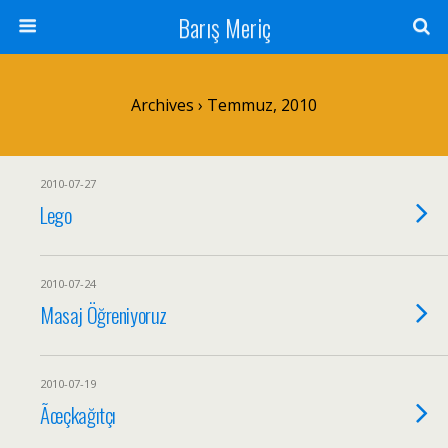
Barış Meriç
Archives › Temmuz, 2010
2010-07-27
Lego
2010-07-24
Masaj Öğreniyoruz
2010-07-19
Ãœçkağıtçı