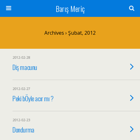
Barış Meriç
Archives › Şubat, 2012
2012-02-28
Diş macunu
2012-02-27
Peki bÖyle acır mı ?
2012-02-23
Dondurma