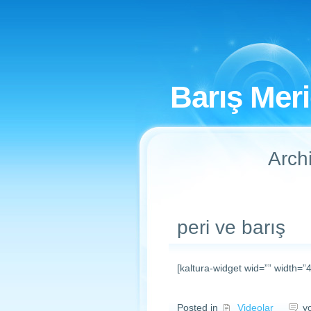
Barış Mer
Arch
peri ve barış
[kaltura-widget wid=”” width=”
pe
Posted in
Videolar
y