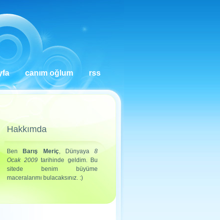
yfa
canım oğlum
rss
Hakkımda
Ben
Barış Meriç
, Dünyaya
8
Ocak 2009
tarihinde geldim. Bu
sitede benim büyüme
maceralarımı bulacaksınız. :)