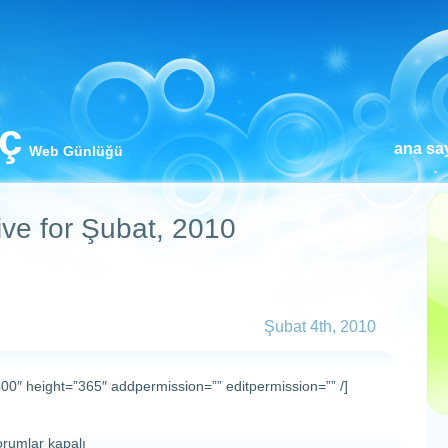
iç
ana sa
Web Günlüğü
ive for Şubat, 2010
Şubat 4th, 2010
400″ height=”365″ addpermission=”” editpermission=”” /]
ri
orumlar kapalı