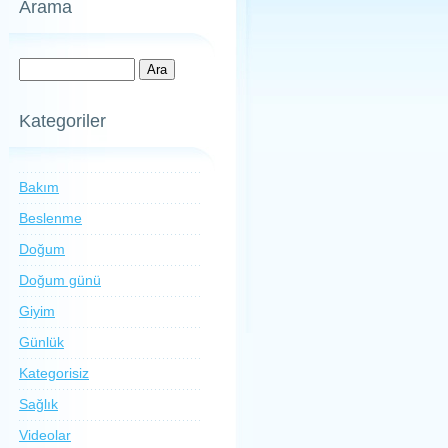
Arama
Kategoriler
Bakım
Beslenme
Doğum
Doğum günü
Giyim
Günlük
Kategorisiz
Sağlık
Videolar