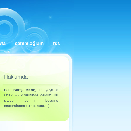
yfa
canım oğlum
rss
Hakkımda
Ben
Barış Meriç
, Dünyaya
8
Ocak 2009
tarihinde geldim. Bu
sitede benim büyüme
maceralarımı bulacaksınız. :)