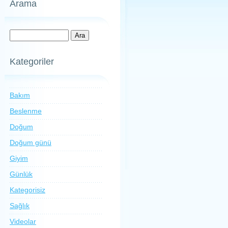
Arama
Kategoriler
Bakım
Beslenme
Doğum
Doğum günü
Giyim
Günlük
Kategorisiz
Sağlık
Videolar