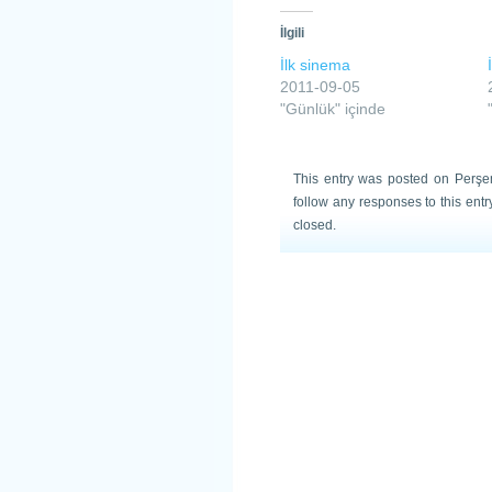
İlgili
İlk sinema
2011-09-05
"Günlük" içinde
This entry was posted on Perşe
follow any responses to this ent
closed.