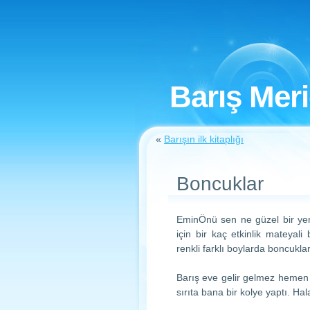
Barış Mer
«
Barışın ilk kitaplığı
Boncuklar
EminÖnü sen ne güzel bir yer
için bir kaç etkinlik mateyal
renkli farklı boylarda boncukla
Barış eve gelir gelmez hemen 
sırıta bana bir kolye yaptı. H