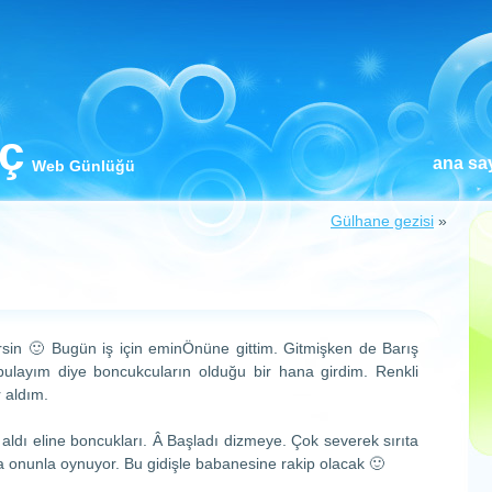
iç
ana sa
Web Günlüğü
Gülhane gezisi
»
sin 🙂 Bugün iş için eminÖnüne gittim. Gitmişken de Barış
i bulayım diye boncukcuların olduğu bir hana girdim. Renkli
r aldım.
aldı eline boncukları. Â Başladı dizmeye. Çok severek sırıta
ala onunla oynuyor. Bu gidişle babanesine rakip olacak 🙂