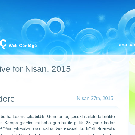
iç
ana sa
Web Günlüğü
ive for Nisan, 2015
dere
Nisan 27th, 2015
u haftasonu çıkabildik. Gene amaç çocuklu ailelerle birlikte
için Kampa gidelim mi baba gurubu ile gittik. 25 çadır kadar
â€™ya çıkmaktı ama yollar kar nedeni ile kÖtü durumda