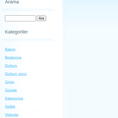
Arama
Kategoriler
Bakım
Beslenme
Doğum
Doğum günü
Giyim
Günlük
Kategorisiz
Sağlık
Videolar