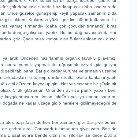
gidebildik. Artık kendimizi bir parça tecrübeli çadırcılar
 sefer çok daha kısa sürede hazırlanıp çok daha kısa sürede
adan Önce güzelce güneşlenip keyif yapacak zamanımız da
z gibi oldum. Kıpkırmızı yüzle gezdim bütün haftasonu. İlk
 Biraz yamaç tırmandık (daha çok çocuklar tırmandı) biraz
stünde denge çalışması yaptık. Bol bol dağ havası aldık. Her
ulardan içtik. Çadırımıza komşu olan Bülent abiden çok güzel
 ya artık Önceden hazırlanmış organik tavuklu pilavımızı
ten sonra yemek yapmak ile uğraşmak eziyet gibi geliyor
li geldi tabi bana. Barış o kadar yürüme ve tırmanın üzerine
e arkadaşları ile tepinip durdu etrafta. Gene kankalar yaptı
ğu gibi gÖzden kaybolup gitti. Her yarımsaatte bir şÖyle bir
 olsak 5 dk gÖzümün Önünden ayrılsa panik yapan ben,
ç kaygılanmıyorum. İnsan faktÖrü yok ya ondan sanırım.
tık doğada ne kadar uzağa gidip nerelere gidilmeyeceğini de
a ateş başı falan derken her zamanki gibi Barış ve benim
 8 de çadıra girdi. Canavarlı tulumunuda giyip yattı. Ben de
ma 1 saat sonra bende gitmişim. Yıldıray ise gece 2:30 a