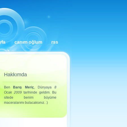
yfa
canım oğlum
rss
Hakkımda
Ben
Barış Meriç
, Dünyaya
8
Ocak 2009
tarihinde geldim. Bu
sitede benim büyüme
maceralarımı bulacaksınız. :)