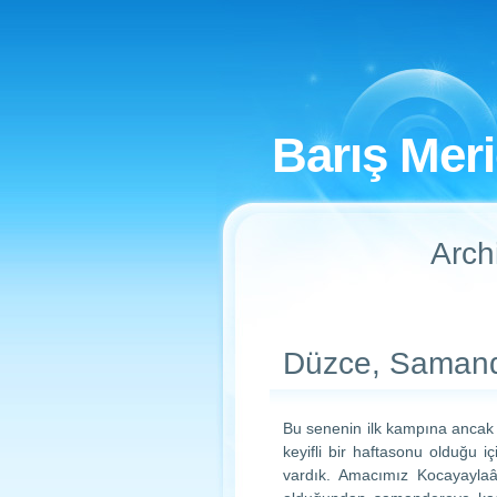
Barış Mer
Arch
Düzce, Saman
Bu senenin ilk kampına ancak b
keyifli bir haftasonu olduğu 
vardık. Amacımız Kocayayla