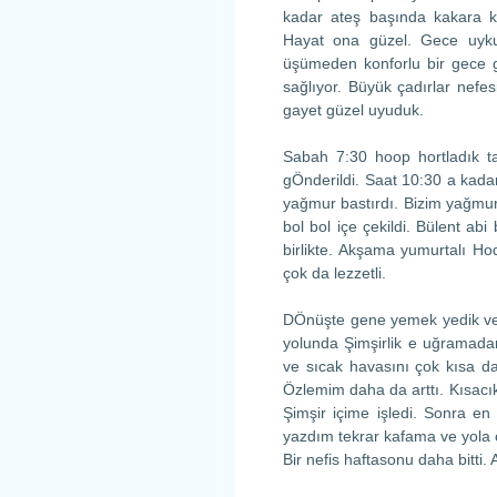
kadar ateş başında kakara kiki
Hayat ona güzel. Gece uykut
üşümeden konforlu bir gece ge
sağlıyor. Büyük çadırlar nefesi
gayet güzel uyuduk.
Sabah 7:30 hoop hortladık tab
gÖnderildi. Saat 10:30 a kadar
yağmur bastırdı. Bizim yağmurl
bol bol içe çekildi. Bülent abi
birlikte. Akşama yumurtalı Ho
çok da lezzetli.
DÖnüşte gene yemek yedik ve 
yolunda Şimşirlik e uğramada
ve sıcak havasını çok kısa d
Özlemim daha da arttı. Kısacı
Şimşir içime işledi. Sonra 
yazdım tekrar kafama ve yola ç
Bir nefis haftasonu daha bitti.