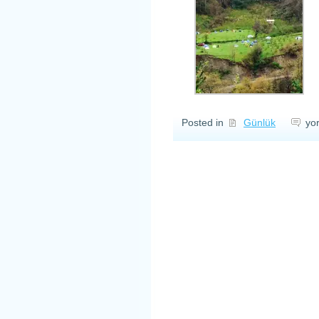
Dü
Posted in
Günlük
yo
Sa
içi