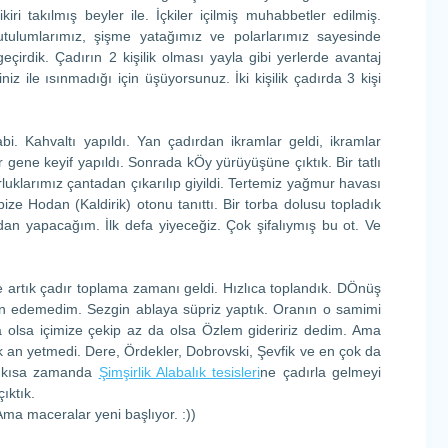
ri takılmış beyler ile. İçkiler içilmiş muhabbetler edilmiş.
ulumlarımız, şişme yatağımız ve polarlarımız sayesinde
çirdik. Çadırın 2 kişilik olması yayla gibi yerlerde avantaj
niz ile ısınmadığı için üşüyorsunuz. İki kişilik çadırda 3 kişi
i. Kahvaltı yapıldı. Yan çadırdan ikramlar geldi, ikramlar
 gene keyif yapıldı. Sonrada kÖy yürüyüşüne çıktık. Bir tatlı
uklarımız çantadan çıkarılıp giyildi. Tertemiz yağmur havası
 bize Hodan (Kaldirik) otonu tanıttı. Bir torba dolusu topladık
dan yapacağım. İlk defa yiyeceğiz. Çok şifalıymış bu ot. Ve
artık çadır toplama zamanı geldi. Hızlıca toplandık. DÖnüş
n edemedim. Sezgin ablaya süpriz yaptık. Oranın o samimi
a olsa içimize çekip az da olsa Özlem gideririz dedim. Ama
k an yetmedi. Dere, Ördekler, Dobrovski, Şevfik ve en çok da
en kısa zamanda
Şimşirlik Alabalık tesisleri
ne çadırla gelmeyi
ıktık.
 Ama maceralar yeni başlıyor. :))