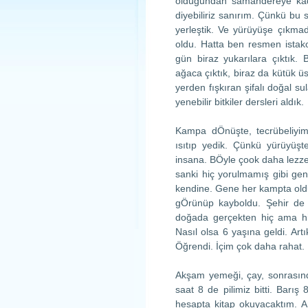
olduğundan samandereye kadar 
diyebiliriz sanırım. Çünkü bu
yerleştik. Ve yürüyüşe çıkm
oldu. Hatta ben resmen istako
gün biraz yukarılara çıktık.
ağaca çıktık, biraz da kütük ü
yerden fışkıran şifalı doğal s
yenebilir bitkiler dersleri aldık.
Kampa dÖnüşte, tecrübeliyim
ısıtıp yedik. Çünkü yürüyüş
insana. BÖyle çook daha lezzet
sanki hiç yorulmamış gibi gen
kendine. Gene her kampta oldu
gÖrünüp kayboldu. Şehir de
doğada gerçekten hiç ama hi
Nasıl olsa 6 yaşına geldi. Ar
Öğrendi. İçim çok daha rahat.
Akşam yemeği, çay, sonrasınd
saat 8 de pilimiz bitti. Barış
hesapta kitap okuyacaktım. A