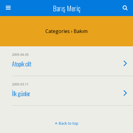
Barış Meriç
Categories ›
Bakım
2009-04-05
Atopik cilt
2009-03-11
İlk günler
Back to top