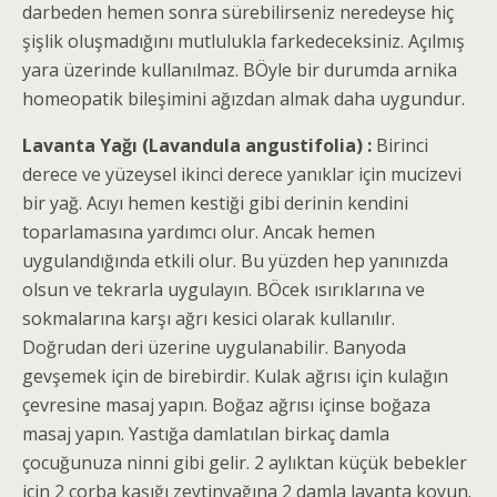
darbeden hemen sonra sürebilirseniz neredeyse hiç
şişlik oluşmadığını mutlulukla farkedeceksiniz. Açılmış
yara üzerinde kullanılmaz. BÖyle bir durumda arnika
homeopatik bileşimini ağızdan almak daha uygundur.
Lavanta Yağı (Lavandula angustifolia) :
Birinci
derece ve yüzeysel ikinci derece yanıklar için mucizevi
bir yağ. Acıyı hemen kestiği gibi derinin kendini
toparlamasına yardımcı olur. Ancak hemen
uygulandığında etkili olur. Bu yüzden hep yanınızda
olsun ve tekrarla uygulayın. BÖcek ısırıklarına ve
sokmalarına karşı ağrı kesici olarak kullanılır.
Doğrudan deri üzerine uygulanabilir. Banyoda
gevşemek için de birebirdir. Kulak ağrısı için kulağın
çevresine masaj yapın. Boğaz ağrısı içinse boğaza
masaj yapın. Yastığa damlatılan birkaç damla
çocuğunuza ninni gibi gelir. 2 aylıktan küçük bebekler
için 2 çorba kaşığı zeytinyağına 2 damla lavanta koyun.