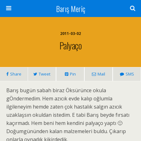
Barış Meriç
2011-03-02
Palyaço
Share
Tweet
Pin
Mail
SMS
Barış bugün sabah biraz Öksürünce okula
gÖndermedim. Hem azıcık evde kalıp oğlumla
ilgileneyim hemde zaten çok hastalık salgın azıcık
uzaklaşsın okuldan istedim. E tabi Barış beyde fırsatı
kaçırmadı. Hem beni hem kendini palyaço yaptı 🙂
Doğumgününden kalan malzemeleri buldu. Çıkarıp
onlarla oynadık kikirdedik.