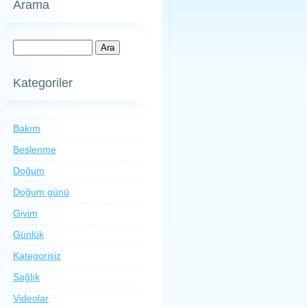
Arama
Kategoriler
Bakım
Beslenme
Doğum
Doğum günü
Giyim
Günlük
Kategorisiz
Sağlık
Videolar