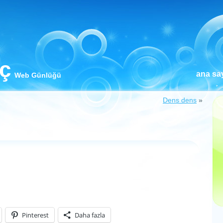
iç
ana sa
Web Günlüğü
Dens dens
»
Pinterest
Daha fazla