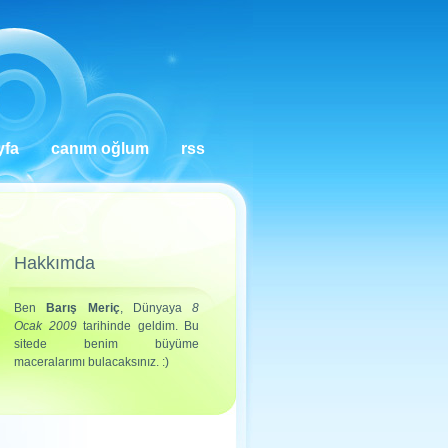
yfa
canım oğlum
rss
Hakkımda
Ben
Barış Meriç
, Dünyaya
8
Ocak 2009
tarihinde geldim. Bu
sitede benim büyüme
maceralarımı bulacaksınız. :)