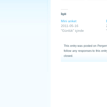
İlgili
Mini anket
2011-05-16
"Günlük" içinde
This entry was posted on Perşem
follow any responses to this ent
closed.