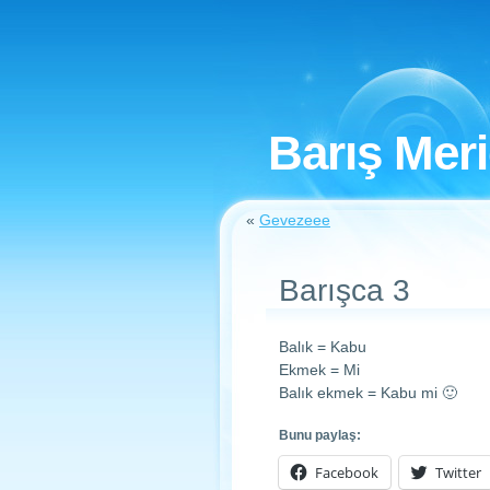
Barış Mer
«
Gevezeee
Barışca 3
Balık = Kabu
Ekmek = Mi
Balık ekmek = Kabu mi 🙂
Bunu paylaş:
Facebook
Twitter