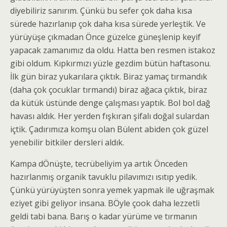
diyebiliriz sanırım. Çünkü bu sefer çok daha kısa
sürede hazırlanıp çok daha kısa sürede yerleştik. Ve
yürüyüşe çıkmadan Önce güzelce güneşlenip keyif
yapacak zamanımız da oldu. Hatta ben resmen istakoz
gibi oldum. Kıpkırmızı yüzle gezdim bütün haftasonu.
İlk gün biraz yukarılara çıktık. Biraz yamaç tırmandık
(daha çok çocuklar tırmandı) biraz ağaca çıktık, biraz
da kütük üstünde denge çalışması yaptık. Bol bol dağ
havası aldık. Her yerden fışkıran şifalı doğal sulardan
içtik. Çadırımıza komşu olan Bülent abiden çok güzel
yenebilir bitkiler dersleri aldık.
Kampa dÖnüşte, tecrübeliyim ya artık Önceden
hazırlanmış organik tavuklu pilavımızı ısıtıp yedik.
Çünkü yürüyüşten sonra yemek yapmak ile uğraşmak
eziyet gibi geliyor insana. BÖyle çook daha lezzetli
geldi tabi bana. Barış o kadar yürüme ve tırmanın