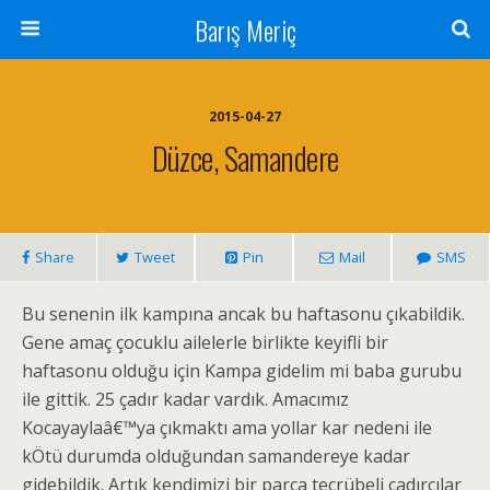
Barış Meriç
2015-04-27
Düzce, Samandere
Share
Tweet
Pin
Mail
SMS
Bu senenin ilk kampına ancak bu haftasonu çıkabildik.
Gene amaç çocuklu ailelerle birlikte keyifli bir
haftasonu olduğu için Kampa gidelim mi baba gurubu
ile gittik. 25 çadır kadar vardık. Amacımız
Kocayaylaâ€™ya çıkmaktı ama yollar kar nedeni ile
kÖtü durumda olduğundan samandereye kadar
gidebildik. Artık kendimizi bir parça tecrübeli çadırcılar