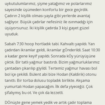
uykutulumlarımız, şişme yatağımız ve polarlarımız
sayesinde üşümeden konforlu bir gece geçirdik.
Çadırın 2 kişilik olması yayla gibi yerlerde avantaj
sağlıyor. Büyük çadırlar nefesiniz ile ısınmadığı için
üşüyorsunuz. İki kişilik çadırda 3 kişi gayet güzel
uyuduk.
Sabah 7:30 hoop hortladık tabi. Kahvaltı yapıldı. Yan
çadırdan ikramlar geldi, ikramlar gÖnderildi. Saat 10:30
a kadar gene keyif yapıldı. Sonrada kÖy yürüyüşüne
çıktık. Bir tatlı yağmur bastırdı. Bizim yağmurluklarımız
çantadan çıkarılıp giyildi. Tertemiz yağmur havası bol
bol içe çekildi. Bülent abi bize Hodan (Kaldirik) otonu
tanıttı. Bir torba dolusu topladık birlikte. Akşama
yumurtalı Hodan yapacağım. İlk defa yiyeceğiz. Çok
şifalıymış bu ot. Ve çok da lezzetli.
DÖnüşte gene yemek yedik ve artık çadır toplama