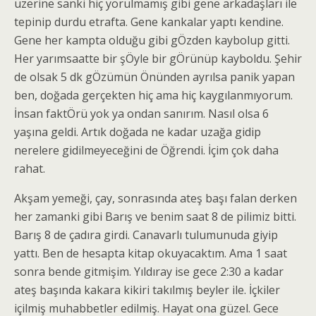
üzerine sanki hiç yorulmamış gibi gene arkadaşları ile
tepinip durdu etrafta. Gene kankalar yaptı kendine.
Gene her kampta olduğu gibi gÖzden kaybolup gitti.
Her yarımsaatte bir şÖyle bir gÖrünüp kayboldu. Şehir
de olsak 5 dk gÖzümün Önünden ayrılsa panik yapan
ben, doğada gerçekten hiç ama hiç kaygılanmıyorum.
İnsan faktÖrü yok ya ondan sanırım. Nasıl olsa 6
yaşına geldi. Artık doğada ne kadar uzağa gidip
nerelere gidilmeyeceğini de Öğrendi. İçim çok daha
rahat.
Akşam yemeği, çay, sonrasında ateş başı falan derken
her zamanki gibi Barış ve benim saat 8 de pilimiz bitti.
Barış 8 de çadıra girdi. Canavarlı tulumunuda giyip
yattı. Ben de hesapta kitap okuyacaktım. Ama 1 saat
sonra bende gitmişim. Yıldıray ise gece 2:30 a kadar
ateş başında kakara kikiri takılmış beyler ile. İçkiler
içilmiş muhabbetler edilmiş. Hayat ona güzel. Gece