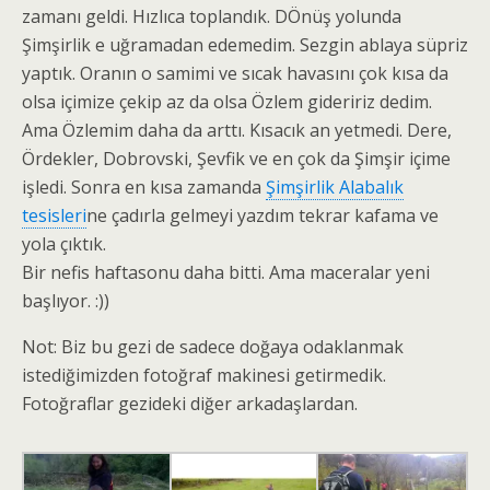
zamanı geldi. Hızlıca toplandık. DÖnüş yolunda
Şimşirlik e uğramadan edemedim. Sezgin ablaya süpriz
yaptık. Oranın o samimi ve sıcak havasını çok kısa da
olsa içimize çekip az da olsa Özlem gideririz dedim.
Ama Özlemim daha da arttı. Kısacık an yetmedi. Dere,
Ördekler, Dobrovski, Şevfik ve en çok da Şimşir içime
işledi. Sonra en kısa zamanda
Şimşirlik Alabalık
tesisleri
ne çadırla gelmeyi yazdım tekrar kafama ve
yola çıktık.
Bir nefis haftasonu daha bitti. Ama maceralar yeni
başlıyor. :))
Not: Biz bu gezi de sadece doğaya odaklanmak
istediğimizden fotoğraf makinesi getirmedik.
Fotoğraflar gezideki diğer arkadaşlardan.