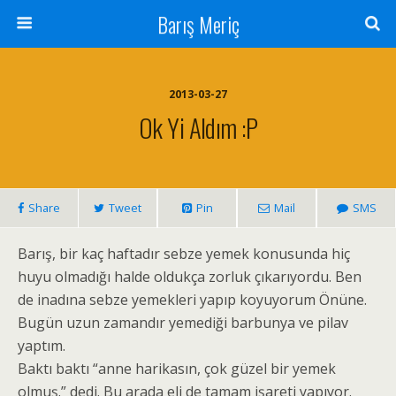
Barış Meriç
2013-03-27
Ok Yi Aldım :P
Share
Tweet
Pin
Mail
SMS
Barış, bir kaç haftadır sebze yemek konusunda hiç
huyu olmadığı halde oldukça zorluk çıkarıyordu. Ben
de inadına sebze yemekleri yapıp koyuyorum Önüne.
Bugün uzun zamandır yemediği barbunya ve pilav
yaptım.
Baktı baktı “anne harikasın, çok güzel bir yemek
olmuş.” dedi. Bu arada eli de tamam işareti yapıyor.