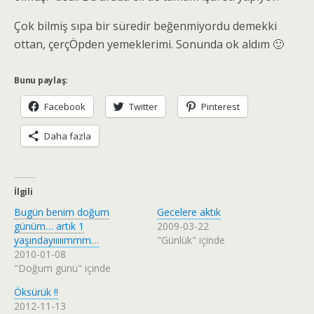
Çok bilmiş sıpa bir süredir beğenmiyordu demekki
ottan, çerçÖpden yemeklerimi. Sonunda ok aldım 🙂
Bunu paylaş:
Facebook
Twitter
Pinterest
Daha fazla
İlgili
Bugün benim doğum
Gecelere aktık
günüm… artık 1
2009-03-22
yaşındayııııımmm…
"Günlük" içinde
2010-01-08
"Doğum günü" içinde
Öksürük !!
2012-11-13