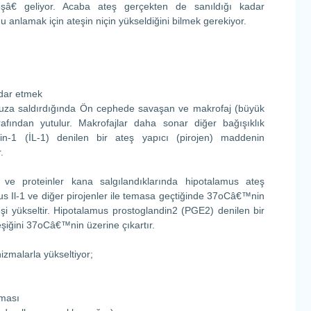
teşâ€ geliyor. Acaba ateş gerçekten de sanıldığı kadar
anlamak için ateşin niçin yükseldiğini bilmek gerekiyor.
 dar etmek
uza saldırdığında Ön cephede savaşan ve makrofaj (büyük
arafından yutulur. Makrofajlar daha sonar diğer bağışıklık
Ökin-1 (İL-1) denilen bir ateş yapıcı (pirojen) maddenin
.
 ve proteinler kana salgılandıklarında hipotalamus ateş
us Il-1 ve diğer pirojenler ile temasa geçtiğinde 37oCâ€™nin
eşi yükseltir. Hipotalamus prostoglandin2 (PGE2) denilen bir
şiğini 37oCâ€™nin üzerine çıkartır.
zmalarla yükseltiyor;
lması