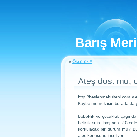
Barış Mer
«
Öksürük !!
Ateş dost mu,
http://beslenmebulteni.com web
Kaybetmemek için burada da y
Bebeklik ve çocukluk çağında
belirtilerinin başında â€œa
korkulacak bir durum mu? Bü
ateş konusunu inceliyor.