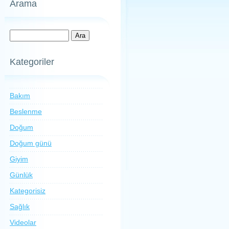
Arama
Kategoriler
Bakım
Beslenme
Doğum
Doğum günü
Giyim
Günlük
Kategorisiz
Sağlık
Videolar