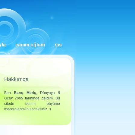
yfa
canım oğlum
rss
Hakkımda
Ben
Barış Meriç
, Dünyaya
8
Ocak 2009
tarihinde geldim. Bu
sitede benim büyüme
maceralarımı bulacaksınız. :)