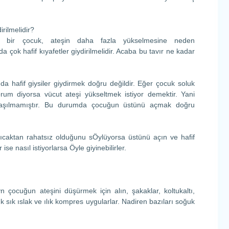
irilmelidir?
i bir çocuk, ateşin daha fazla yükselmesine neden
a çok hafif kıyafetler giydirilmelidir. Acaba bu tavır ne kadar
 hafif giysiler giydirmek doğru değildir. Eğer çocuk soluk
orum diyorsa vücut ateşi yükseltmek istiyor demektir. Yani
ulaşılmamıştır. Bu durumda çocuğun üstünü açmak doğru
sıcaktan rahatsız olduğunu sÖylüyorsa üstünü açın ve hafif
 ise nasıl istiyorlarsa Öyle giyinebilirler.
çocuğun ateşini düşürmek için alın, şakaklar, koltukaltı,
k sık ıslak ve ılık kompres uygularlar. Nadiren bazıları soğuk