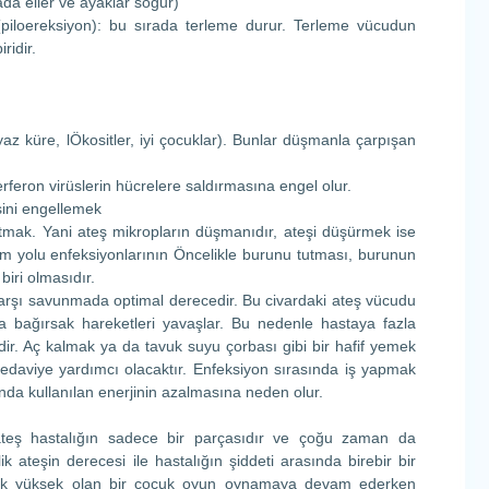
da eller ve ayaklar soğur)
(piloereksiyon): bu sırada terleme durur. Terleme vücudun
idir.
az küre, lÖkositler, iyi çocuklar). Bunlar düşmanla çarpışan
terferon virüslerin hücrelere saldırmasına engel olur.
sini engellemek
tmak. Yani ateş mikropların düşmanıdır, ateşi düşürmek ise
num yolu enfeksiyonlarının Öncelikle burunu tutması, burunun
iri olmasıdır.
karşı savunmada optimal derecedir. Bu civardaki ateş vücudu
ında bağırsak hareketleri yavaşlar. Bu nedenle hastaya fazla
dir. Aç kalmak ya da tavuk suyu çorbası gibi bir hafif yemek
 tedaviye yardımcı olacaktır. Enfeksiyon sırasında iş yapmak
ında kullanılan enerjinin azalmasına neden olur.
ateş hastalığın sadece bir parçasıdır ve çoğu zaman da
k ateşin derecesi ile hastalığın şiddeti arasında birebir bir
i çok yüksek olan bir çocuk oyun oynamaya devam ederken