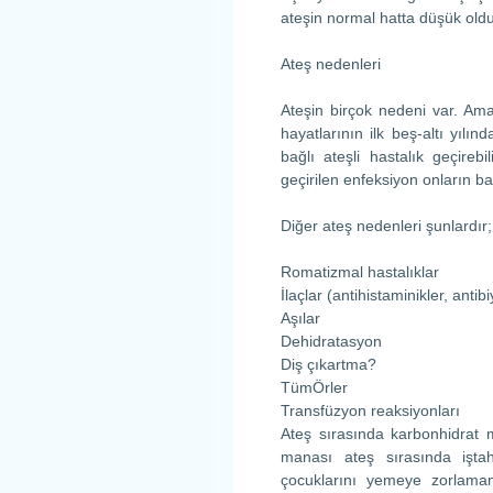
ateşin normal hatta düşük oldu
Ateş nedenleri
Ateşin birçok nedeni var. Am
hayatlarının ilk beş-altı yılı
bağlı ateşli hastalık geçire
geçirilen enfeksiyon onların ba
Diğer ateş nedenleri şunlardır;
Romatizmal hastalıklar
İlaçlar (antihistaminikler, antib
Aşılar
Dehidratasyon
Diş çıkartma?
TümÖrler
Transfüzyon reaksiyonları
Ateş sırasında karbonhidrat 
manası ateş sırasında işta
çocuklarını yemeye zorlamama