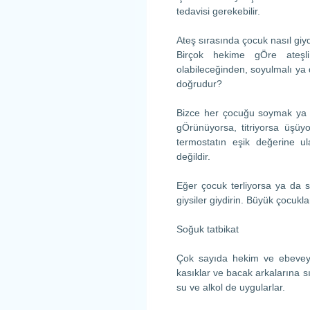
tedavisi gerekebilir.
Ateş sırasında çocuk nasıl giyd
Birçok hekime gÖre ateşl
olabileceğinden, soyulmalı ya d
doğrudur?
Bizce her çocuğu soymak ya da
gÖrünüyorsa, titriyorsa üşüy
termostatın eşik değerine 
değildir.
Eğer çocuk terliyorsa ya da 
giysiler giydirin. Büyük çocuklar
Soğuk tatbikat
Çok sayıda hekim ve ebeveyn 
kasıklar ve bacak arkalarına sı
su ve alkol de uygularlar.