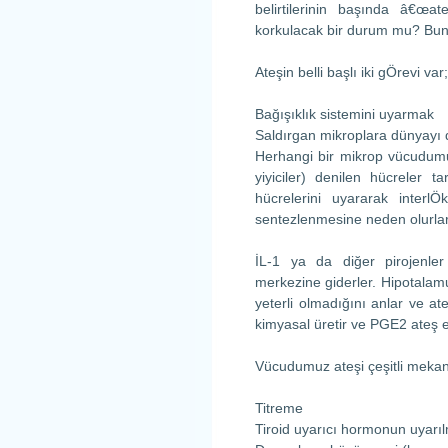
belirtilerinin başında â€œa
korkulacak bir durum mu? Bunu 
Ateşin belli başlı iki gÖrevi var;
Bağışıklık sistemini uyarmak
Saldırgan mikroplara dünyayı
Herhangi bir mikrop vücudum
yiyiciler) denilen hücreler t
hücrelerini uyararak interl
sentezlenmesine neden olurlar
İL-1 ya da diğer pirojenler
merkezine giderler. Hipotalam
yeterli olmadığını anlar ve at
kimyasal üretir ve PGE2 ateş e
Vücudumuz ateşi çeşitli mekani
Titreme
Tiroid uyarıcı hormonun uyarı