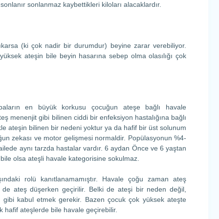
 sonlanır sonlanmaz kaybettikleri kiloları alacaklardır.
arsa (ki çok nadir bir durumdur) beyine zarar verebiliyor.
k yüksek ateşin bile beyin hasarına sebep olma olasılığı çok
abaların en büyük korkusu çocuğun ateşe bağlı havale
teş menenjit gibi bilinen ciddi bir enfeksiyon hastalığına bağlı
le ateşin bilinen bir nedeni yoktur ya da hafif bir üst solunum
uğun zekası ve motor gelişmesi normaldir. Popülasyonun %4-
ailede aynı tarzda hastalar vardır. 6 aydan Önce ve 6 yaştan
bile olsa ateşli havale kategorisine sokulmaz.
ışındaki rolü kanıtlanamamıştır. Havale çoğu zaman ateş
 de ateş düşerken geçirilir. Belki de ateşi bir neden değil,
u gibi kabul etmek gerekir. Bazen çocuk çok yüksek ateşte
afif ateşlerde bile havale geçirebilir.