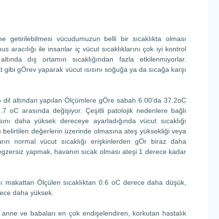
ne getirilebilmesi vücudumuzun belli bir sıcaklıkta olması
s aracılığı ile insanlar iç vücut sıcaklıklarını çok iyi kontrol
ltında dış ortamın sıcaklığından fazla etkilenmiyorlar.
at gibi gÖrev yaparak vücut ısısını soğuğa ya da sıcağa karşı
up dil altından yapılan Ölçümlere gÖre sabah 6.00’da 37.2oC
.7 oC arasında değişiyor. Çeşitli patolojik nedenlere bağlı
ısını daha yüksek dereceye ayarladığında vücut sıcaklığı
u belirtilen değerlerin üzerinde olmasına ateş yüksekliği veya
arın normal vücut sıcaklığı erişkinlerden gÖr biraz daha
gzersiz yapmak, havanın sıcak olması ateşi 1 derece kadar
ısı makattan Ölçülen sıcaklıktan 0.6 oC derece daha düşük,
erece daha yüksek.
 anne ve babaları en çok endişelendiren, korkutan hastalık