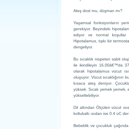
Ateş dost mu, düşman mı?
Yaşamsal fonksiyonların yeri
gerekiyor. Beyindeki hipotalamu
ediyor ve normal koşullar a
Hipotalamus, tıpkı bir termost
dengeliyor.
Bu sıcaklık nispeten sabit ol
ile ikindileyin 16.00â€™da 37
olarak hipotalamus vücut ıs
oluşuyor. Vücut sıcaklığının b
kısaca ateş deniyor. Çocukl
yüksek. Sıcak yemek yemek, e
yükseltebiliyor.
Dil altından Ölçülen vücut ıs
koltukaltı ısıdan ise 0.4 oC d
Bebeklik ve çocukluk çağında