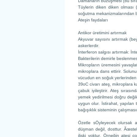
Damarların büzüşmesi (bu sıra
Tüylerin diken diken olması 
soğutma mekanizmalarından bir
Ateşin faydaları
Antikor üretimini artırmak
Akyuvar sayısını artırmak (bey
askerlerdir.
İnterferon salgısı artırmak: İn
Bakterilerin demirle beslenme
Mikropların üremesini yavaşla
mikroplara dans ettirir. Solu
vücudun en soğuk yerlerinden b
39oC civarı ateş, mikroplara 
çabuk iyileştirir. Ateş sıras
yemek yedirilmesi doğru değil
uygun olur. İstirahat, yapılan
bağışıklık sisteminin çalışmas
Özetle sÖyleyecek olursak 
düşman değil, dosttur. Ãœsteli
ilişki yoktur. Örneğin ateş