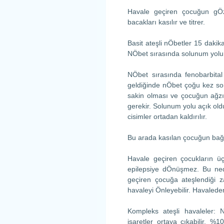
Havale geçiren çocuğun gÖzl
bacakları kasılır ve titrer.
Basit ateşli nÖbetler 15 dakik
NÖbet sırasında solunum yolu a
NÖbet sırasında fenobarbital
geldiğinde nÖbet çoğu kez so
sakin olması ve çocuğun ağzı
gerekir. Solunum yolu açık old
cisimler ortadan kaldırılır.
Bu arada kasılan çocuğun bağl
Havale geçiren çocukların üçt
epilepsiye dÖnüşmez. Bu ne
geçiren çocuğa ateşlendiği 
havaleyi Önleyebilir. Havaled
Kompleks ateşli havaleler: 
işaretler ortaya çıkabilir. %