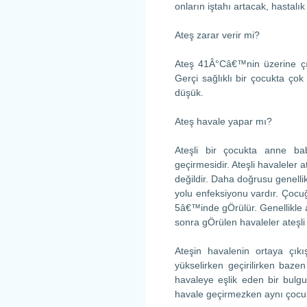
onların iştahı artacak, hastalık
Ateş zarar verir mi?
Ateş 41Â°Câ€™nin üzerine çık
Gerçi sağlıklı bir çocukta ço
düşük.
Ateş havale yapar mı?
Ateşli bir çocukta anne b
geçirmesidir. Ateşli havaleler a
değildir. Daha doğrusu genellik
yolu enfeksiyonu vardır. Çoc
5â€™inde gÖrülür. Genellikle 
sonra gÖrülen havaleler ateşli 
Ateşin havalenin ortaya çık
yükselirken geçirilirken bazen
havaleye eşlik eden bir bulg
havale geçirmezken aynı çocuk h