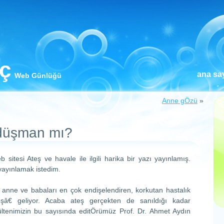
iç
ana sa
Web Günlüğü
Anne gÖzü
»
 düşman mı?
 sitesi Ateş ve havale ile ilgili harika bir yazı yayınlamış.
ayınlamak istedim.
 anne ve babaları en çok endişelendiren, korkutan hastalık
teşâ€ geliyor. Acaba ateş gerçekten de sanıldığı kadar
ltenimizin bu sayısında editÖrümüz Prof. Dr. Ahmet Aydın