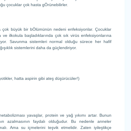
ğu çocuklar çok hasta gÖrünebilirler.
a çok büyük bir bÖlümünün nedeni enfeksiyonlar. Çocuklar
nda ve ilkokula başladıklarında çok sık virüs enfeksiyonlarına
biliyor. Savunma sistemleri normal olduğu sürece her hafif
ğışıklık sistemlerini daha da güçlendiriyor.
iyotikler, hatta aspirin gibi ateş düşürücüler!)
metabolizması yavaşlar, protein ve yağ yıkımı artar. Bunun
hın azalmasının faydalı olduğudur. Bu nedenle anneler
lı. Ama su içmelerini teşvik etmelidir. Zaten iyileştikçe