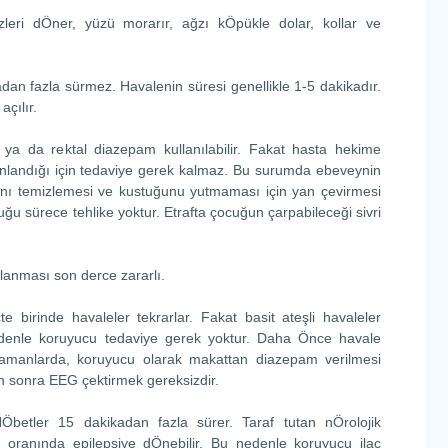
eri dÖner, yüzü morarır, ağzı kÖpükle dolar, kollar ve
adan fazla sürmez. Havalenin süresi genellikle 1-5 dakikadır.
çılır.
 ya da rektal diazepam kullanılabilir. Fakat hasta hekime
nlandığı için tedaviye gerek kalmaz. Bu surumda ebeveynin
nı temizlemesi ve kustuğunu yutmaması için yan çevirmesi
uğu sürece tehlike yoktur. Etrafta çocuğun çarpabileceği sivri
anması son derce zararlı.
e birinde havaleler tekrarlar. Fakat basit ateşli havaleler
denle koruyucu tedaviye gerek yoktur. Daha Önce havale
zamanlarda, koruyucu olarak makattan diazepam verilmesi
en sonra EEG çektirmek gereksizdir.
NÖbetler 15 dakikadan fazla sürer. Taraf tutan nÖrolojik
10 oranında epilepsiye dÖnebilir. Bu nedenle koruyucu ilaç