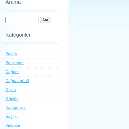
Arama
Kategoriler
Bakım
Beslenme
Doğum
Doğum günü
Giyim
Günlük
Kategorisiz
Sağlık
Videolar