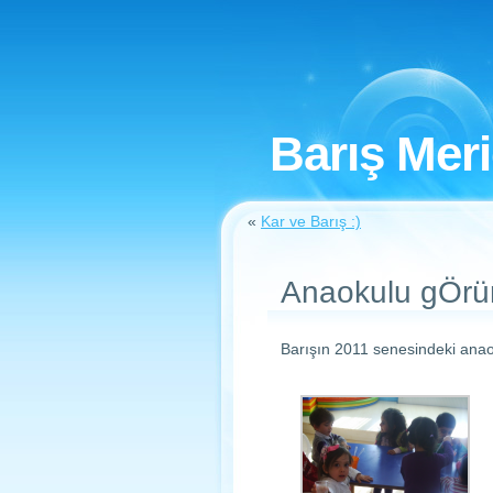
Barış Mer
«
Kar ve Barış :)
Anaokulu gÖrün
Barışın 2011 senesindeki anao