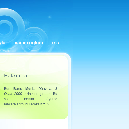
yfa
canım oğlum
rss
Hakkımda
Ben
Barış Meriç
, Dünyaya
8
Ocak 2009
tarihinde geldim. Bu
sitede benim büyüme
maceralarımı bulacaksınız. :)