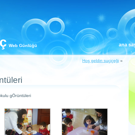
iç
ana sa
Web Günlüğü
Hoş geldin suçiçeği
»
tüleri
kulu gÖrüntüleri