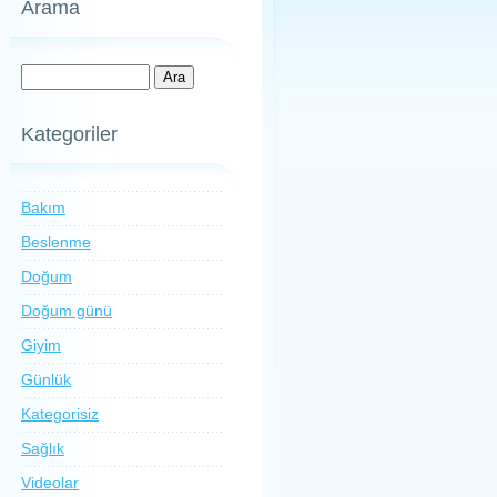
Arama
Kategoriler
Bakım
Beslenme
Doğum
Doğum günü
Giyim
Günlük
Kategorisiz
Sağlık
Videolar