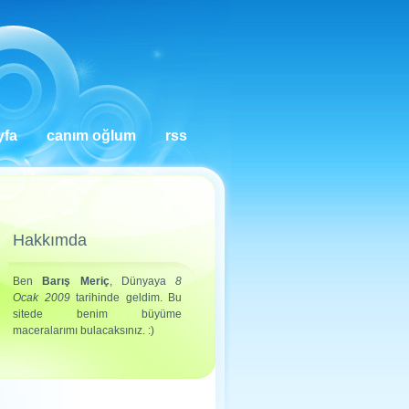
yfa
canım oğlum
rss
Hakkımda
Ben
Barış Meriç
, Dünyaya
8
Ocak 2009
tarihinde geldim. Bu
sitede benim büyüme
maceralarımı bulacaksınız. :)