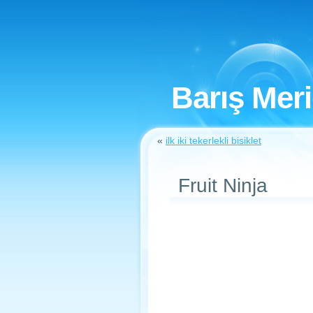
Barış Mer
«
ilk iki tekerlekli bisiklet
Fruit Ninja