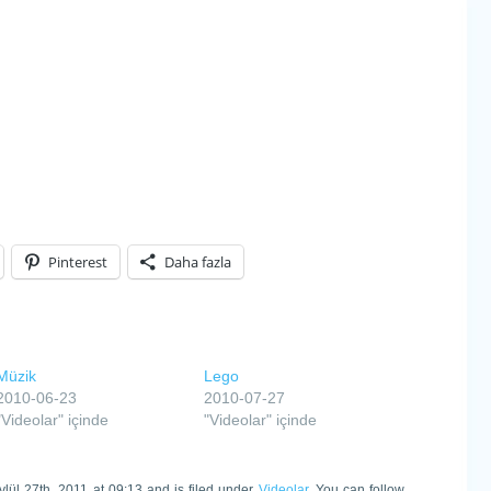
Pinterest
Daha fazla
Müzik
Lego
2010-06-23
2010-07-27
"Videolar" içinde
"Videolar" içinde
ylül 27th, 2011 at 09:13 and is filed under
Videolar
. You can follow