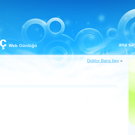
iç
ana sa
Web Günlüğü
Doktor Barış bey
»