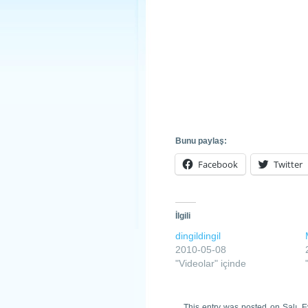
Bunu paylaş:
Facebook
Twitter
İlgili
dingildingil
2010-05-08
"Videolar" içinde
This entry was posted on Salı, E