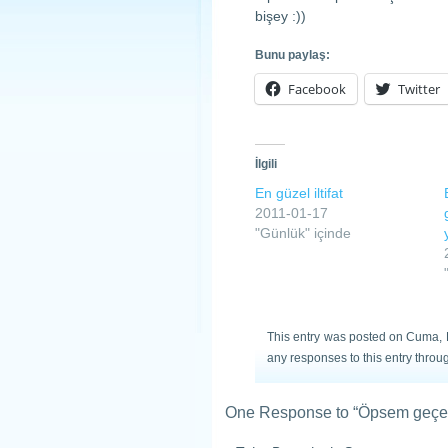
bişey :))
Bunu paylaş:
Facebook
Twitter
İlgili
En güzel iltifat
2011-01-17
"Günlük" içinde
This entry was posted on Cuma, H
any responses to this entry throu
One Response to “Öpsem geçer