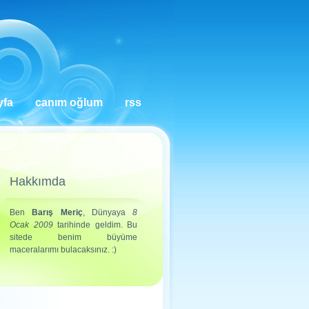
yfa
canım oğlum
rss
Hakkımda
Ben
Barış Meriç
, Dünyaya
8
Ocak 2009
tarihinde geldim. Bu
sitede benim büyüme
maceralarımı bulacaksınız. :)