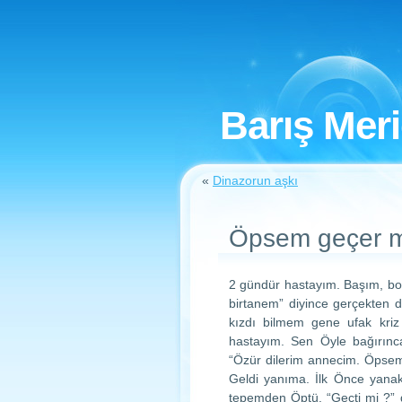
Barış Mer
«
Dinazorun aşkı
Öpsem geçer m
2 gündür hastayım. Başım, boğ
birtanem” diyince gerçekten 
kızdı bilmem gene ufak kriz
hastayım. Sen Öyle bağırınc
“Özür dilerim annecim. Öpsem 
Geldi yanıma. İlk Önce yana
tepemden Öptü. “Geçti mi ?” d