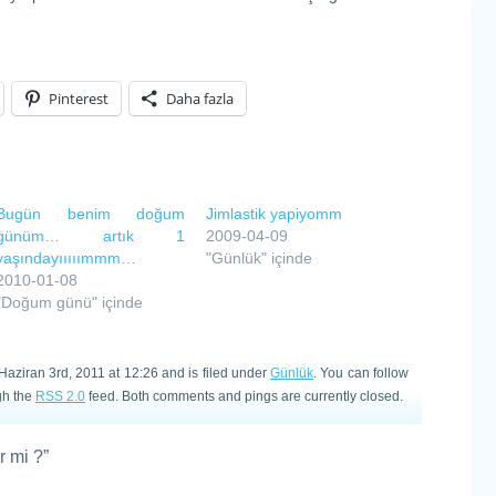
Pinterest
Daha fazla
Bugün benim doğum
Jimlastik yapiyomm
günüm… artık 1
2009-04-09
yaşındayııııımmm…
"Günlük" içinde
2010-01-08
"Doğum günü" içinde
aziran 3rd, 2011 at 12:26 and is filed under
Günlük
. You can follow
gh the
RSS 2.0
feed. Both comments and pings are currently closed.
 mi ?”