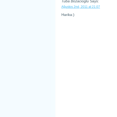
Tuba Bozacioglu
Says:
Ağustos 2nd, 2011 at 21:07
Harika:)