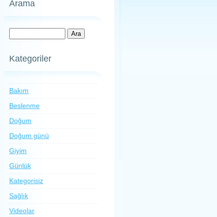
Arama
Kategoriler
Bakım
Beslenme
Doğum
Doğum günü
Giyim
Günlük
Kategorisiz
Sağlık
Videolar