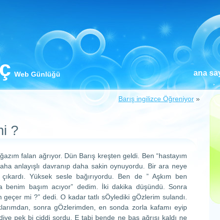
iç
ana sa
Web Günlüğü
Barış ingilizce Öğreniyor
»
i ?
azım falan ağrıyor. Dün Barış kreşten geldi. Ben “hastayım
daha anlayışlı davranıp daha sakin oynuyordu. Bir ara neye
 çıkardı. Yüksek sesle bağırıyordu. Ben de ” Aşkım ben
a benim başım acıyor” dedim. İki dakika düşündü. Sonra
geçer mi ?” dedi. O kadar tatlı sÖylediki gÖzlerim sulandı.
klarımdan, sonra gÖzlerimden, en sonda zorla kafamı eyip
iye pek bi ciddi sordu. E tabi bende ne baş ağrısı kaldı ne