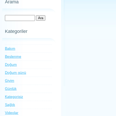
Arama
Kategoriler
Bakım
Beslenme
Doğum
Doğum günü
Giyim
Günlük
Kategorisiz
Sağlık
Videolar