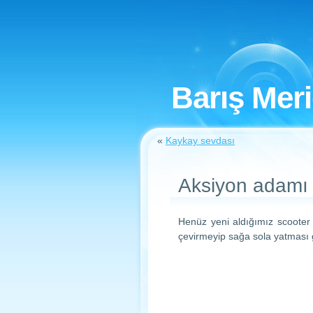
Barış Mer
«
Kaykay sevdası
Aksiyon adamı
Henüz yeni aldığımız scooter 
çevirmeyip sağa sola yatması g