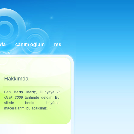
yfa
canım oğlum
rss
Hakkımda
Ben
Barış Meriç
, Dünyaya
8
Ocak 2009
tarihinde geldim. Bu
sitede benim büyüme
maceralarımı bulacaksınız. :)