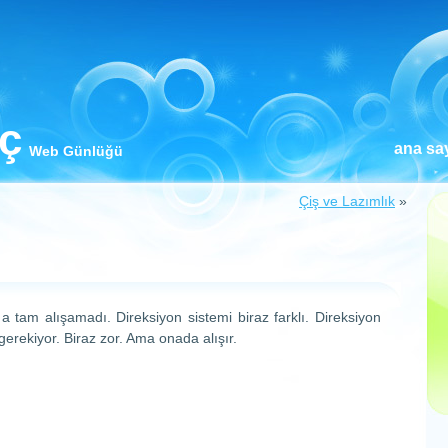
iç
ana sa
Web Günlüğü
Çiş ve Lazımlık
»
a tam alışamadı. Direksiyon sistemi biraz farklı. Direksiyon
erekiyor. Biraz zor. Ama onada alışır.