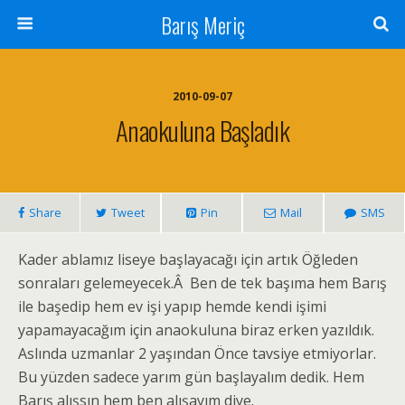
Barış Meriç
2010-09-07
Anaokuluna Başladık
Share
Tweet
Pin
Mail
SMS
Kader ablamız liseye başlayacağı için artık Öğleden
sonraları gelemeyecek.Â Ben de tek başıma hem Barış
ile başedip hem ev işi yapıp hemde kendi işimi
yapamayacağım için anaokuluna biraz erken yazıldık.
Aslında uzmanlar 2 yaşından Önce tavsiye etmiyorlar.
Bu yüzden sadece yarım gün başlayalım dedik. Hem
Barış alışsın hem ben alışayım diye.