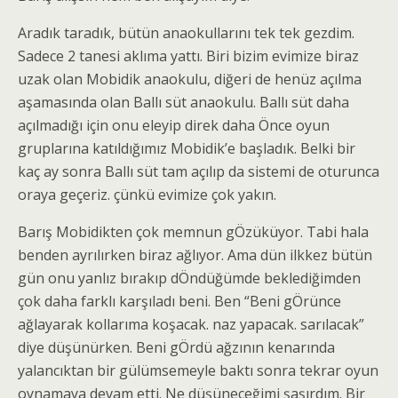
Aradık taradık, bütün anaokullarını tek tek gezdim.
Sadece 2 tanesi aklıma yattı. Biri bizim evimize biraz
uzak olan Mobidik anaokulu, diğeri de henüz açılma
aşamasında olan Ballı süt anaokulu. Ballı süt daha
açılmadığı için onu eleyip direk daha Önce oyun
gruplarına katıldığımız Mobidik’e başladık. Belki bir
kaç ay sonra Ballı süt tam açılıp da sistemi de oturunca
oraya geçeriz. çünkü evimize çok yakın.
Barış Mobidikten çok memnun gÖzüküyor. Tabi hala
benden ayrılırken biraz ağlıyor. Ama dün ilkkez bütün
gün onu yanlız bırakıp dÖndüğümde beklediğimden
çok daha farklı karşıladı beni. Ben “Beni gÖrünce
ağlayarak kollarıma koşacak. naz yapacak. sarılacak”
diye düşünürken. Beni gÖrdü ağzının kenarında
yalancıktan bir gülümsemeyle baktı sonra tekrar oyun
oynamaya devam etti. Ne düşüneceğimi şaşırdım. Bir