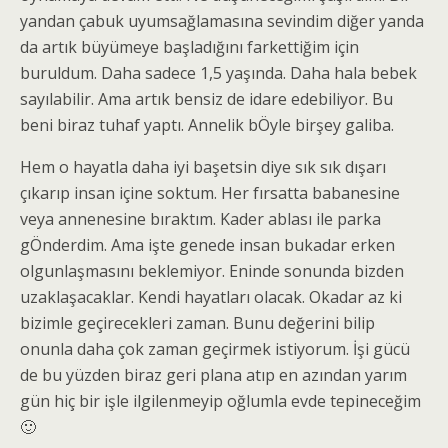
yandan çabuk uyumsağlamasına sevindim diğer yanda
da artık büyümeye başladığını farkettiğim için
buruldum. Daha sadece 1,5 yaşında. Daha hala bebek
sayılabilir. Ama artık bensiz de idare edebiliyor. Bu
beni biraz tuhaf yaptı. Annelik bÖyle birşey galiba.
Hem o hayatla daha iyi başetsin diye sık sık dışarı
çıkarıp insan içine soktum. Her fırsatta babanesine
veya annenesine bıraktım. Kader ablası ile parka
gÖnderdim. Ama işte genede insan bukadar erken
olgunlaşmasını beklemiyor. Eninde sonunda bizden
uzaklaşacaklar. Kendi hayatları olacak. Okadar az ki
bizimle geçirecekleri zaman. Bunu değerini bilip
onunla daha çok zaman geçirmek istiyorum. İşi gücü
de bu yüzden biraz geri plana atıp en azından yarım
gün hiç bir işle ilgilenmeyip oğlumla evde tepineceğim
🙂