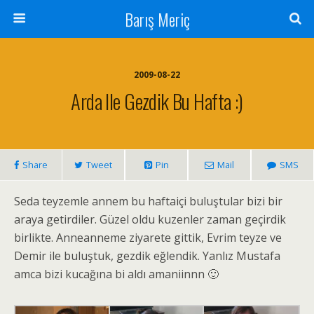
Barış Meriç
2009-08-22
Arda Ile Gezdik Bu Hafta :)
Share
Tweet
Pin
Mail
SMS
Seda teyzemle annem bu haftaiçi buluştular bizi bir
araya getirdiler. Güzel oldu kuzenler zaman geçirdik
birlikte. Anneanneme ziyarete gittik, Evrim teyze ve
Demir ile buluştuk, gezdik eğlendik. Yanlız Mustafa
amca bizi kucağına bi aldı amaniinnn 🙂