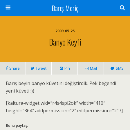
Barış Meriç
2009-05-25
Banyo Keyfi
Share
Tweet
Pin
Mail
SMS
Barış beyin banyo küvetini değiştirdik. Pek beğendi
yeni küveti :))
[kaltura-widget wid=”r4s4spi2ok” width=”410″
height=”364″ addpermission=”2″ editpermission=”2″ /]
Bunu paylaş: