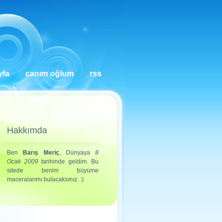
yfa
canım oğlum
rss
Hakkımda
Ben
Barış Meriç
, Dünyaya
8
Ocak 2009
tarihinde geldim. Bu
sitede benim büyüme
maceralarımı bulacaksınız. :)