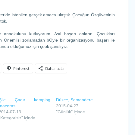
teride istenilen gerçek amaca ulaştık. Çocuğun Özgüveninin
tık.
 anaokulunu kutluyorum. Asıl başarı onların. Çocukları
 Önemlisi zorlamadan bÖyle bir organizasyonu başarı ile
ulunda olduğumuz için çook şanslıyız.
Pinterest
Daha fazla
Şile Çadır kamping
Düzce, Samandere
macerası
2015-04-27
2014-07-13
"Günlük" içinde
"Kategorisiz" içinde