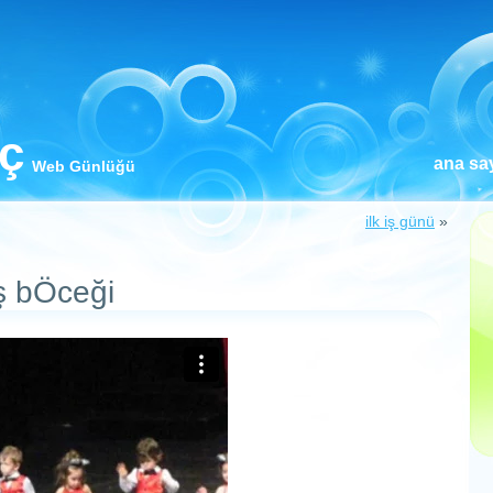
iç
ana sa
Web Günlüğü
ilk iş günü
»
eş bÖceği