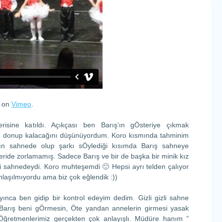
on
Vimeo
.
risine katıldı. Açıkçası ben Barış’ın gÖsteriye çıkmak
e donup kalacağını düşünüyordum. Koro kısmında tahminim
rın sahnede olup şarkı sÖylediği kısımda Barış sahneye
ride zorlamamış. Sadece Barış ve bir de başka bir minik kız
si sahnedeydi. Koro muhteşemdi 🙂 Hepsi ayrı telden çalıyor
anlaşılmıyordu ama biz çok eğlendik :))
ınca ben gidip bir kontrol edeyim dedim. Gizli gizli sahne
 Barış beni gÖrmesin, Öte yandan annelerin girmesi yasak
ğretmenlerimiz gerçekten çok anlayışlı. Müdüre hanım ”