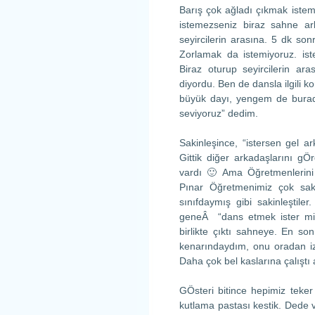
Barış çok ağladı çıkmak istem
istemezseniz biraz sahne ar
seyircilerin arasına. 5 dk so
Zorlamak da istemiyoruz. is
Biraz oturup seyircilerin ara
diyordu. Ben de dansla ilgili
büyük dayı, yengem de burad
seviyoruz” dedim.
Sakinleşince, “istersen gel a
Gittik diğer arkadaşlarını gÖ
vardı 🙂 Ama Öğretmenlerini t
Pınar Öğretmenimiz çok sak
sınıfdaymış gibi sakinleştiler
geneÂ “dans etmek ister mis
birlikte çıktı sahneye. En 
kenarındaydım, onu oradan izle
Daha çok bel kaslarına çalışt
GÖsteri bitince hepimiz teker
kutlama pastası kestik. Dede 