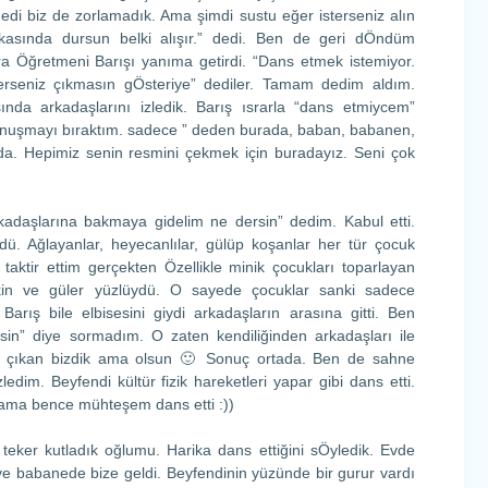
edi biz de zorlamadık. Ama şimdi sustu eğer isterseniz alın
kasında dursun belki alışır.” dedi. Ben de geri dÖndüm
nra Öğretmeni Barışı yanıma getirdi. “Dans etmek istemiyor.
terseniz çıkmasın gÖsteriye” dediler. Tamam dedim aldım.
sında arkadaşlarını izledik. Barış ısrarla “dans etmiycem”
 konuşmayı bıraktım. sadece ” deden burada, baban, babanen,
a. Hepimiz senin resmini çekmek için buradayız. Seni çok
rkadaşlarına bakmaya gidelim ne dersin” dedim. Kabul etti.
rdü. Ağlayanlar, heyecanlılar, gülüp koşanlar her tür çocuk
aktir ettim gerçekten Özellikle minik çocukları toparlayan
in ve güler yüzlüydü. O sayede çocuklar sanki sadece
. Barış bile elbisesini giydi arkadaşların arasına gitti. Ben
in” diye sormadım. O zaten kendiliğinden arkadaşları ile
son çıkan bizdik ama olsun 🙂 Sonuç ortada. Ben de sahne
dim. Beyfendi kültür fizik hareketleri yapar gibi dans etti.
ı ama bence mühteşem dans etti :))
 teker kutladık oğlumu. Harika dans ettiğini sÖyledik. Evde
ve babanede bize geldi. Beyfendinin yüzünde bir gurur vardı