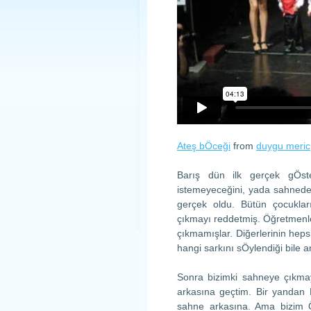
Ateş bÖceği
from
duygu meric
Barış dün ilk gerçek gÖste
istemeyeceğini, yada sahned
gerçek oldu. Bütün çocukla
çıkmayı reddetmiş. Öğretmenle
çıkmamışlar. Diğerlerinin hep
hangi sarkını sÖylendiği bile 
Sonra bizimki sahneye çıkmay
arkasına geçtim. Bir yandan
sahne arkasına. Ama bizim Ö