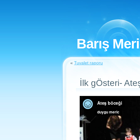
Barış Mer
«
Tuvalet raporu
İlk gÖsteri- At