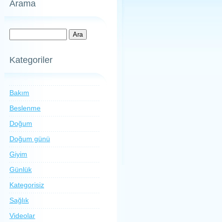
Arama
Kategoriler
Bakım
Beslenme
Doğum
Doğum günü
Giyim
Günlük
Kategorisiz
Sağlık
Videolar